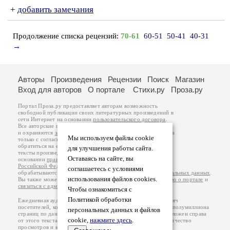
+
добавить замечания
Продолжение списка рецензий:
70-61
60-51
50-41
40-31
→
Авторы
Произведения
Рецензии
Поиск
Магазин
Вход для авторов
О портале
Стихи.ру
Проза.ру
Портал Проза.ру предоставляет авторам возможность
свободной публикации своих литературных произведений в
сети Интернет на основании
пользовательского договора
.
Все авторские права на произведения принадлежат авторам
и охраняются
законом
. Перепечатка произведений возможна
Мы используем файлы cookie
только с согласия его автора, к которому вы можете
обратиться на его авторской странице. Ответственность за
для улучшения работы сайта.
тексты произведений авторы несут самостоятельно на
Оставаясь на сайте, вы
основании
правил публикации
и
законодательства
Российской Федерации
. Данные пользователей
соглашаетесь с условиями
обрабатываются на основании
Политики обработки персональных данных
.
использования файлов cookies.
Вы также можете посмотреть более подробную
информацию о портале
и
связаться с администрацией
.
Чтобы ознакомиться с
Политикой обработки
Ежедневная аудитория портала Проза.ру – порядка 100 тысяч
посетителей, которые в общей сумме просматривают более полумиллиона
персональных данных и файлов
страниц по данным счетчика посещаемости, который расположен справа
cookie,
нажмите здесь
.
от этого текста. В каждой графе указано по две цифры: количество
просмотров и количество посетителей.