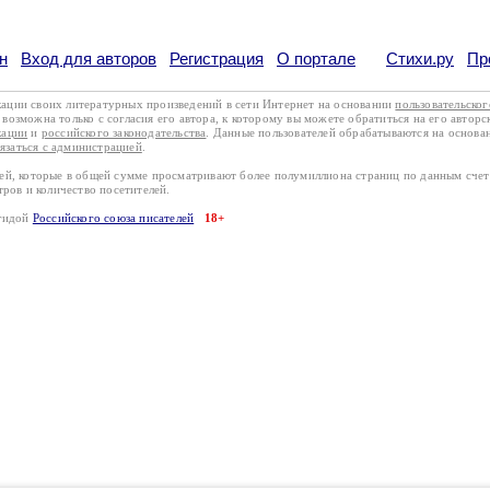
н
Вход для авторов
Регистрация
О портале
Стихи.ру
Пр
кации своих литературных произведений в сети Интернет на основании
пользовательско
возможна только с согласия его автора, к которому вы можете обратиться на его авторс
кации
и
российского законодательства
. Данные пользователей обрабатываются на основ
вязаться с администрацией
.
лей, которые в общей сумме просматривают более полумиллиона страниц по данным сче
тров и количество посетителей.
эгидой
Российского союза писателей
18+