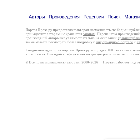
Авторы
Произведения
Рецензии
Поиск
Магази
Портал Проза.ру предоставляет авторам возможность свободной публи
принадлежат авторам и охраняются
законом
. Перепечатка произведений 
произведений авторы несут самостоятельно на основании
правил публи
также можете посмотреть более подробную
информацию о портале
и
с
Ежедневная аудитория портала Проза.ру – порядка 100 тысяч посетите
этого текста. В каждой графе указано по две цифры: количество просмо
© Все права принадлежат авторам, 2000-2026 Портал работает под 