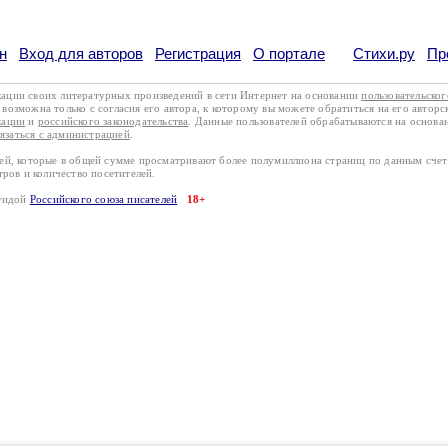
н
Вход для авторов
Регистрация
О портале
Стихи.ру
Пр
кации своих литературных произведений в сети Интернет на основании
пользовательско
возможна только с согласия его автора, к которому вы можете обратиться на его авторс
кации
и
российского законодательства
. Данные пользователей обрабатываются на основ
вязаться с администрацией
.
лей, которые в общей сумме просматривают более полумиллиона страниц по данным сче
тров и количество посетителей.
эгидой
Российского союза писателей
18+