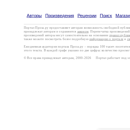
Авторы
Произведения
Рецензии
Поиск
Магази
Портал Проза.ру предоставляет авторам возможность свободной публи
принадлежат авторам и охраняются
законом
. Перепечатка произведений 
произведений авторы несут самостоятельно на основании
правил публи
также можете посмотреть более подробную
информацию о портале
и
с
Ежедневная аудитория портала Проза.ру – порядка 100 тысяч посетите
этого текста. В каждой графе указано по две цифры: количество просмо
© Все права принадлежат авторам, 2000-2026 Портал работает под 