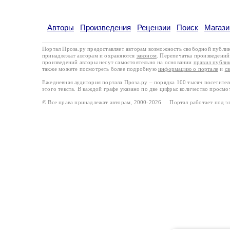
Авторы
Произведения
Рецензии
Поиск
Магази
Портал Проза.ру предоставляет авторам возможность свободной публи
принадлежат авторам и охраняются
законом
. Перепечатка произведений 
произведений авторы несут самостоятельно на основании
правил публи
также можете посмотреть более подробную
информацию о портале
и
с
Ежедневная аудитория портала Проза.ру – порядка 100 тысяч посетите
этого текста. В каждой графе указано по две цифры: количество просмо
© Все права принадлежат авторам, 2000-2026 Портал работает под 