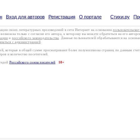
н
Вход для авторов
Регистрация
О портале
Стихи.ру
Пр
кации своих литературных произведений в сети Интернет на основании
пользовательско
возможна только с согласия его автора, к которому вы можете обратиться на его авторс
кации
и
российского законодательства
. Данные пользователей обрабатываются на основ
вязаться с администрацией
.
лей, которые в общей сумме просматривают более полумиллиона страниц по данным сче
тров и количество посетителей.
эгидой
Российского союза писателей
18+