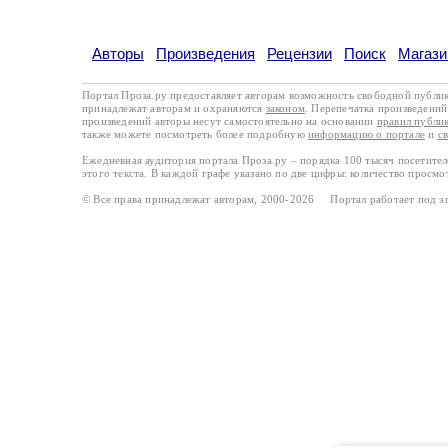
Авторы
Произведения
Рецензии
Поиск
Магази
Портал Проза.ру предоставляет авторам возможность свободной публи
принадлежат авторам и охраняются
законом
. Перепечатка произведений 
произведений авторы несут самостоятельно на основании
правил публи
также можете посмотреть более подробную
информацию о портале
и
с
Ежедневная аудитория портала Проза.ру – порядка 100 тысяч посетите
этого текста. В каждой графе указано по две цифры: количество просмо
© Все права принадлежат авторам, 2000-2026 Портал работает под 