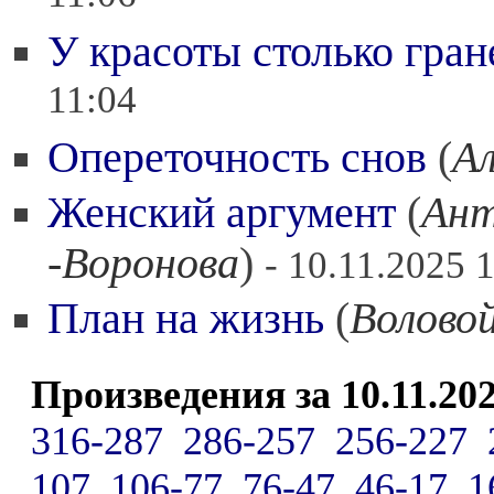
У красоты столько гран
11:04
Опереточность снов
(
Ал
Женский аргумент
(
Ант
-Воронова
)
- 10.11.2025 
План на жизнь
(
Волово
Произведения за 10.11.202
316-287
286-257
256-227
107
106-77
76-47
46-17
1