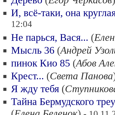
Дерево
(
Егор Черкасов
И, всё-таки, она кругла
12:04
Не парься, Вася...
(
Елен
Мысль 36
(
Андрей Узол
пинок Кио 85
(
Абов Але
Крест...
(
Света Панова
Я жду тебя
(
Ступников
Тайна Бермудского треу
(
Елена Беленок
)
- 10.11.