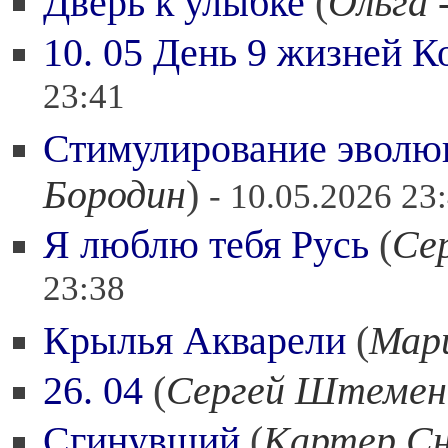
Дверь к улыбке
(
Ольга
10. 05 День 9 жизней К
23:41
Стимулирование эволю
Бородин
)
- 10.05.2026 23
Я люблю тебя Русь
(
Се
23:38
Крылья Акварели
(
Мар
26. 04
(
Сергей Штемен
Сгинувший
(
Картер С