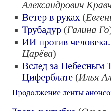
Александрович Крав
Ветер в руках
(
Евген
Трубадур
(
Галина Го
ИИ против человека.
Царёва
)
Вслед за Небесным Т
Циферблате
(
Илья А
Продолжение ленты анонс