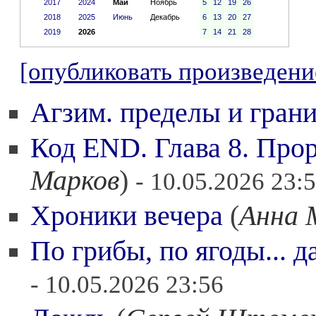
2017
2024
Май
Ноябрь
5
12
19
26
2018
2025
Июнь
Декабрь
6
13
20
27
2019
2026
7
14
21
28
[опубликовать произведени
Агзим. пределы и гран
Код END. Глава 8. Про
Марков
)
- 10.05.2026 23:
Хроники вечера
(
Анна 
По грибы, по ягоды... 
- 10.05.2026 23:56