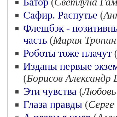
Батор
(
Светлуна Га
Сафир. Распутье
(
Ан
Флешбэк - позитивны
часть
(
Мария Тропин
Роботы тоже плачут
Изданы первые экзе
(
Борисов Александр
Эти чувства
(
Любовь
Глаза правды
(
Серге