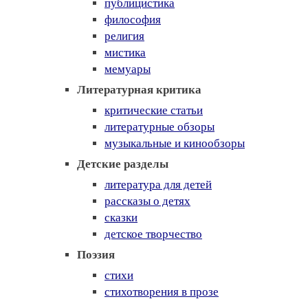
публицистика
философия
религия
мистика
мемуары
Литературная критика
критические статьи
литературные обзоры
музыкальные и кинообзоры
Детские разделы
литература для детей
рассказы о детях
сказки
детское творчество
Поэзия
стихи
стихотворения в прозе