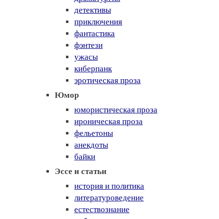
детективы
приключения
фантастика
фэнтези
ужасы
киберпанк
эротическая проза
Юмор
юмористическая проза
ироническая проза
фельетоны
анекдоты
байки
Эссе и статьи
история и политика
литературоведение
естествознание