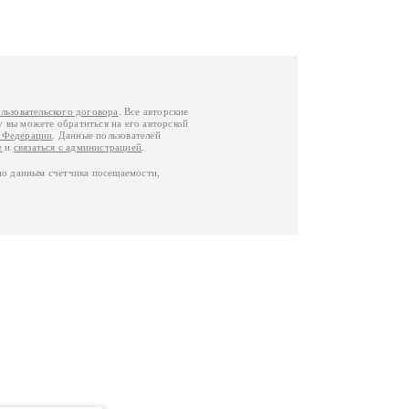
льзовательского договора
. Все авторские
у вы можете обратиться на его авторской
й Федерации
. Данные пользователей
е
и
связаться с администрацией
.
по данным счетчика посещаемости,