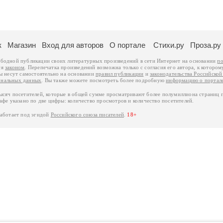
к
Магазин
Вход для авторов
О портале
Стихи.ру
Проза.ру
ободной публикации своих литературных произведений в сети Интернет на основании
по
ся
законом
. Перепечатка произведений возможна только с согласия его автора, к котором
ры несут самостоятельно на основании
правил публикации
и
законодательства Российско
ональных данных
. Вы также можете посмотреть более подробную
информацию о портал
тысяч посетителей, которые в общей сумме просматривают более полумиллиона страниц 
афе указано по две цифры: количество просмотров и количество посетителей.
работает под эгидой
Российского союза писателей
.
18+