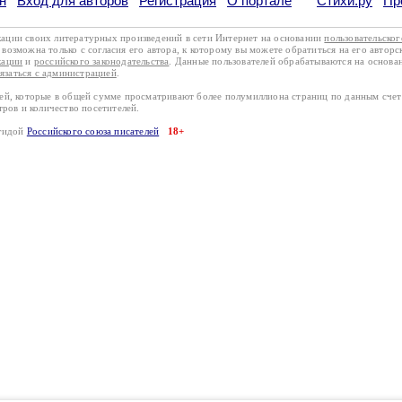
н
Вход для авторов
Регистрация
О портале
Стихи.ру
Пр
кации своих литературных произведений в сети Интернет на основании
пользовательско
возможна только с согласия его автора, к которому вы можете обратиться на его авторс
кации
и
российского законодательства
. Данные пользователей обрабатываются на основ
вязаться с администрацией
.
лей, которые в общей сумме просматривают более полумиллиона страниц по данным сче
тров и количество посетителей.
эгидой
Российского союза писателей
18+