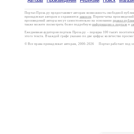
Авторы
Произведения
Рецензии
Поиск
Магази
Портал Проза.ру предоставляет авторам возможность свободной публи
принадлежат авторам и охраняются
законом
. Перепечатка произведений 
произведений авторы несут самостоятельно на основании
правил публи
также можете посмотреть более подробную
информацию о портале
и
с
Ежедневная аудитория портала Проза.ру – порядка 100 тысяч посетите
этого текста. В каждой графе указано по две цифры: количество просмо
© Все права принадлежат авторам, 2000-2026 Портал работает под 