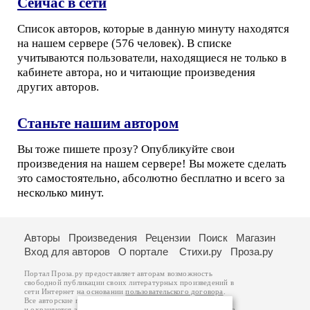
Сейчас в сети
Список авторов, которые в данную минуту находятся
на нашем сервере (576 человек). В списке
учитываются пользователи, находящиеся не только в
кабинете автора, но и читающие произведения
других авторов.
Станьте нашим автором
Вы тоже пишете прозу? Опубликуйте свои
произведения на нашем сервере! Вы можете сделать
это самостоятельно, абсолютно бесплатно и всего за
несколько минут.
Авторы
Произведения
Рецензии
Поиск
Магазин
Вход для авторов
О портале
Стихи.ру
Проза.ру
Портал Проза.ру предоставляет авторам возможность
свободной публикации своих литературных произведений в
сети Интернет на основании
пользовательского договора
.
Все авторские права на произведения принадлежат авторам
и охраняются
законом
. Перепечатка произведений возможна