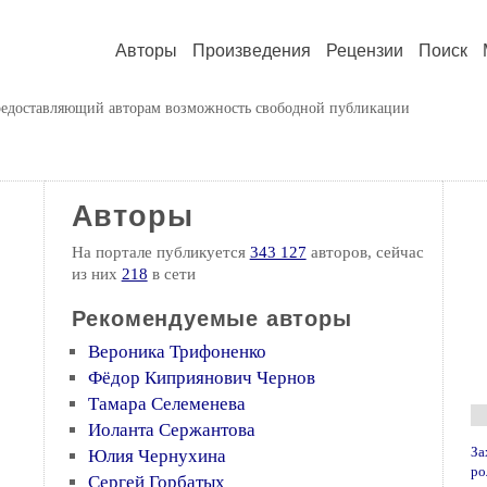
Авторы
Произведения
Рецензии
Поиск
предоставляющий авторам возможность свободной публикации
Авторы
На портале публикуется
343 127
авторов, сейчас
из них
218
в сети
Рекомендуемые авторы
Вероника Трифоненко
Фёдор Киприянович Чернов
Тамара Селеменева
Иоланта Сержантова
За
Юлия Чернухина
ро
Сергей Горбатых