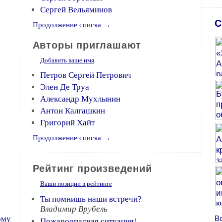
Сергей Вельяминов
С
Продолжение списка →
Авторы приглашают
Добавить ваше имя
Петров Сергей Петрович
Элен Де Труа
Александр Мухлынин
Антон Калгашкин
Григорий Хайт
Продолжение списка →
Рейтинг произведений
Ваши позиции в рейтинге
Ты помнишь наши встречи?
Владимир Врубель
ому
В
Пожароопасная ситуация!