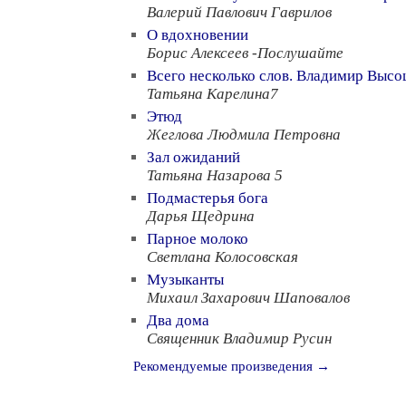
Валерий Павлович Гаврилов
О вдохновении
Борис Алексеев -Послушайте
Всего несколько слов. Владимир Высо
Татьяна Карелина7
Этюд
Жеглова Людмила Петровна
Зал ожиданий
Татьяна Назарова 5
Подмастерья бога
Дарья Щедрина
Парное молоко
Светлана Колосовская
Музыканты
Михаил Захарович Шаповалов
Два дома
Священник Владимир Русин
Рекомендуемые произведения →