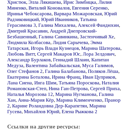
Христюк
,
Элла Лякишева
,
Ирис Зимбицка
,
Лилия
Миненко
,
Виталий Коновалов
,
Евгения Серенко
,
Иринья Чебоксарова
,
Варвара Можаровская
,
Юрий
Радзиковицкий
,
Юрий Иванников
,
Татьяна
Герасимова 3
,
Галина Михалева
,
Алексей Фандюхин
,
Дмитрий Красавин
,
Андрей Днепровский-
Безбашенный
,
Галина Савинкина
,
Застенчивый Хе
,
Людмила Колбасова
,
Лидия Сарычева
,
Эмма
Татарская
,
Игорь Влади Кузнецов
,
Марина Шатерова
,
Любовь Витт
,
Сергей Макаров Юс
,
Лора Зелдович
,
Александр Бурлаков
,
Геннадий Шлаин
,
Капитан
Медуза
,
Валентина Забайкальская
,
Муса Галимов
,
Олег Стефанов 2
,
Галина Балабанова
,
Поляков Лёша
,
Екатерина Боталова
,
Ирина Франц
,
Иван Цуприков
,
Лана Сиена
,
Инга Шим
,
Татьяна Пороскова
,
Наталия
Романовская-Степ
,
Нина Ган-Петрова
,
Сергей Приха
,
Наталья Морозова 12
,
Марина Нугманова
,
Галина
Хан
,
Анна-Мария Кёр
,
Марина Клименченко
,
Пранор
2
,
Карине Роландовна Дер-Карапетян
,
Марина
Гусева
,
Михайлов Юрий
,
Елена Рыжкова 2
Ссылки на другие ресурсы: