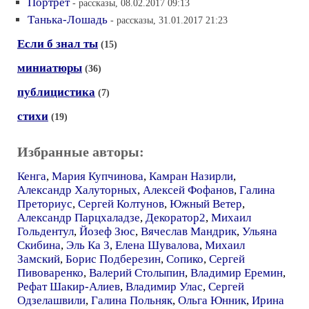
Портрет
- рассказы, 08.02.2017 09:13
Танька-Лошадь
- рассказы, 31.01.2017 21:23
Если б знал ты
(15)
миниатюры
(36)
публицистика
(7)
стихи
(19)
Избранные авторы:
Кенга
,
Мария Купчинова
,
Камран Назирли
,
Александр Халуторных
,
Алексей Фофанов
,
Галина
Преториус
,
Сергей Колтунов
,
Южный Ветер
,
Александр Парцхаладзе
,
Декоратор2
,
Михаил
Гольдентул
,
Йозеф Зюс
,
Вячеслав Мандрик
,
Ульяна
Скибина
,
Эль Ка 3
,
Елена Шувалова
,
Михаил
Замский
,
Борис Подберезин
,
Сопико
,
Сергей
Пивоваренко
,
Валерий Столыпин
,
Владимир Еремин
,
Рефат Шакир-Алиев
,
Владимир Улас
,
Сергей
Одзелашвили
,
Галина Польняк
,
Ольга Юнник
,
Ирина