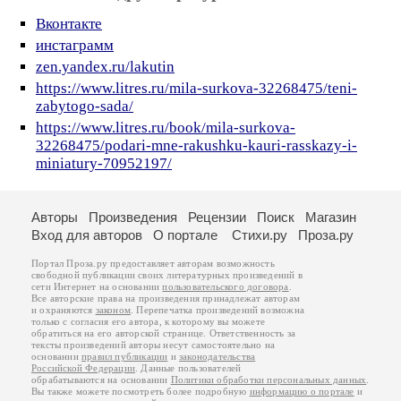
Вконтакте
инстаграмм
zen.yandex.ru/lakutin
https://www.litres.ru/mila-surkova-32268475/teni-
zabytogo-sada/
https://www.litres.ru/book/mila-surkova-
32268475/podari-mne-rakushku-kauri-rasskazy-i-
miniatury-70952197/
Авторы
Произведения
Рецензии
Поиск
Магазин
Вход для авторов
О портале
Стихи.ру
Проза.ру
Портал Проза.ру предоставляет авторам возможность
свободной публикации своих литературных произведений в
сети Интернет на основании
пользовательского договора
.
Все авторские права на произведения принадлежат авторам
и охраняются
законом
. Перепечатка произведений возможна
только с согласия его автора, к которому вы можете
обратиться на его авторской странице. Ответственность за
тексты произведений авторы несут самостоятельно на
основании
правил публикации
и
законодательства
Российской Федерации
. Данные пользователей
обрабатываются на основании
Политики обработки персональных данных
.
Вы также можете посмотреть более подробную
информацию о портале
и