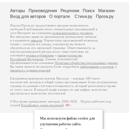
Авторы
Произведения
Рецензии
Поиск
Магазин
Вход для авторов
О портале
Стихи.ру
Проза.ру
Портал Проза.ру предоставляет авторам возможность
свободной публикации своих литературных произведений в
сети Интернет на основании
пользовательского договора
.
Все авторские права на произведения принадлежат авторам
и охраняются
законом
. Перепечатка произведений возможна
только с согласия его автора, к которому вы можете
обратиться на его авторской странице. Ответственность за
тексты произведений авторы несут самостоятельно на
основании
правил публикации
и
законодательства
Российской Федерации
. Данные пользователей
обрабатываются на основании
Политики обработки персональных данных
.
Вы также можете посмотреть более подробную
информацию о портале
и
связаться с администрацией
.
Ежедневная аудитория портала Проза.ру – порядка 100 тысяч
посетителей, которые в общей сумме просматривают более полумиллиона
страниц по данным счетчика посещаемости, который расположен справа
от этого текста. В каждой графе указано по две цифры: количество
просмотров и количество посетителей.
© Все права принадлежат авторам, 2000-2026. Портал работает под
эгидой
Российского союза писателей
.
18+
Мы используем файлы cookie для
улучшения работы сайта.