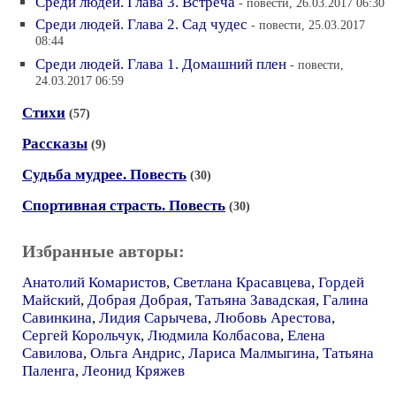
Среди людей. Глава 3. Встреча
- повести, 26.03.2017 06:30
Среди людей. Глава 2. Сад чудес
- повести, 25.03.2017
08:44
Среди людей. Глава 1. Домашний плен
- повести,
24.03.2017 06:59
Стихи
(57)
Рассказы
(9)
Судьба мудрее. Повесть
(30)
Спортивная страсть. Повесть
(30)
Избранные авторы:
Анатолий Комаристов
,
Светлана Красавцева
,
Гордей
Майский
,
Добрая Добрая
,
Татьяна Завадская
,
Галина
Савинкина
,
Лидия Сарычева
,
Любовь Арестова
,
Сергей Корольчук
,
Людмила Колбасова
,
Елена
Савилова
,
Ольга Андрис
,
Лариса Малмыгина
,
Татьяна
Паленга
,
Леонид Кряжев