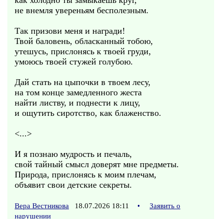
как холодно ты замыкаешь круг,
не внемля увереньям бесполезным.
Так призови меня и награди!
Твой баловень, обласканный тобою,
утешусь, прислонясь к твоей груди,
умоюсь твоей стужей голубою.
Дай стать на цыпочки в твоем лесу,
на том конце замедленного жеста
найти листву, и поднести к лицу,
и ощутить сиротство, как блаженство.
<...>
И я познаю мудрость и печаль,
свой тайный смысл доверят мне предметы.
Природа, прислонясь к моим плечам,
объявит свои детские секреты.
Вера Вестникова
18.07.2026 18:11
•
Заявить о
нарушении