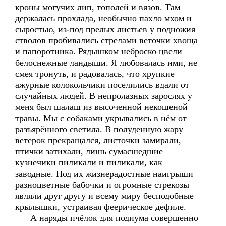
кроны могучих лип, тополей и вязов. Там
держалась прохлада, необычно пахло мхом и
сыростью, из-под прелых листьев у подножия
стволов пробивались стрелами веточки хвоща
и папоротника. Рядышком неброско цвели
белоснежные ландыши. Я любовалась ими, не
смея тронуть, и радовалась, что хрупкие
ажурные колокольчики поселились вдали от
случайных людей. В непролазных зарослях у
меня был шалаш из высоченной некошеной
травы. Мы с собаками укрывались в нём от
разъярённого светила. В полуденную жару
ветерок прекращался, листочки замирали,
птички затихали, лишь сумасшедшие
кузнечики пиликали и пиликали, как
заводные. Под их жизнерадостные наигрыши
разноцветные бабочки и огромные стрекозы
являли друг другу и всему миру бесподобные
крылышки, устраивая феерическое дефиле.
А наряды пчёлок для подиума совершенно