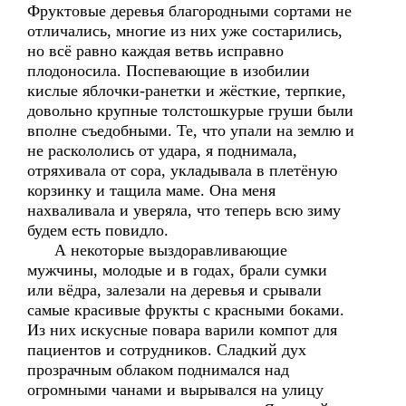
Фруктовые деревья благородными сортами не
отличались, многие из них уже состарились,
но всё равно каждая ветвь исправно
плодоносила. Поспевающие в изобилии
кислые яблочки-ранетки и жёсткие, терпкие,
довольно крупные толстошкурые груши были
вполне съедобными. Те, что упали на землю и
не раскололись от удара, я поднимала,
отряхивала от сора, укладывала в плетёную
корзинку и тащила маме. Она меня
нахваливала и уверяла, что теперь всю зиму
будем есть повидло.
А некоторые выздоравливающие
мужчины, молодые и в годах, брали сумки
или вёдра, залезали на деревья и срывали
самые красивые фрукты с красными боками.
Из них искусные повара варили компот для
пациентов и сотрудников. Сладкий дух
прозрачным облаком поднимался над
огромными чанами и вырывался на улицу