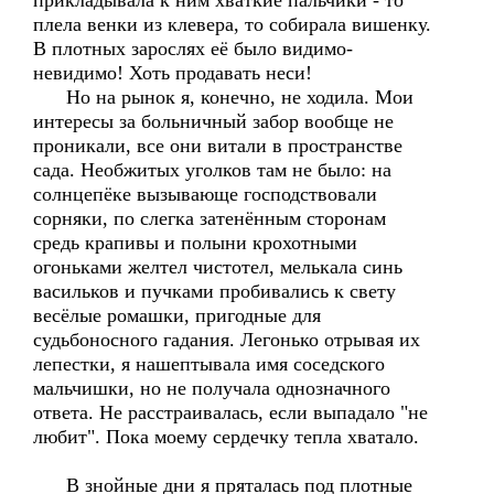
прикладывала к ним хваткие пальчики - то
плела венки из клевера, то собирала вишенку.
В плотных зарослях её было видимо-
невидимо! Хоть продавать неси!
Но на рынок я, конечно, не ходила. Мои
интересы за больничный забор вообще не
проникали, все они витали в пространстве
сада. Необжитых уголков там не было: на
солнцепёке вызывающе господствовали
сорняки, по слегка затенённым сторонам
средь крапивы и полыни крохотными
огоньками желтел чистотел, мелькала синь
васильков и пучками пробивались к свету
весёлые ромашки, пригодные для
судьбоносного гадания. Легонько отрывая их
лепестки, я нашептывала имя соседского
мальчишки, но не получала однозначного
ответа. Не расстраивалась, если выпадало "не
любит". Пока моему сердечку тепла хватало.
В знойные дни я пряталась под плотные