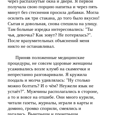
через распахнутые окна и двери. Я первой
получала свою порцию напитка и через пять
минут без стеснения просила добавки. Могла
осилить аж три стакана, до того было вкусно!
Сытая и довольная, снова спешила на улицу.
Там больные изредка интересовались: "Ты
чья, девочка? Как зовут? Не потерялась?".
После вразумительных объяснений меня
никто не останавливал.
Приняв положенные медицинские
процедуры, не совсем здоровые женщины
усаживались возле клумб на скамеечки и
непрестанно разговаривали. Я кружила
поодаль и молча удивлялась: "Ну столько
можно болтать? И о чём? Неужели язык не
устаёт?". Мужчины располагались в стороне,
а то и вовсе на отшибе. Они много курили,
читали газеты, журналы, играли в карты и
домино, громко спорили, смеялись и
ругались. Выигрыши и проигрыши