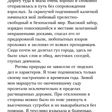
Дорогу туда я знала очень хорошо и спокойно
отправлялась в путь без сопровождения
взрослых. За скрипучей подгнившей калиткой
начинался мой любимый прелестно-
свободный и безопасный мир. Высокий забор,
изрядно покосившийся и местами залатанный
некрашеными досками, спасал его от
придорожной пыли, любопытных взоров
прохожих и заслонял от всяких проходимцев.
Сюда почти не долетал гул города, здесь не
было злых слов и обид, жестоких соседей,
глупых девчонок.
Ритмы природы не зависели от людских
дел и характеров. Я тоже подчинялась только
своему настроению и временам года. Зимой
мои маршруты по окоченевшему саду
пролегали исключительно в пределах
расчищенных дорожек. При отклонении в
стороны можно было по пояс увязнуть в
высоченных сугробах и не выкарабкаться без
помощи. Я трусливо вздыхала и бодренько,