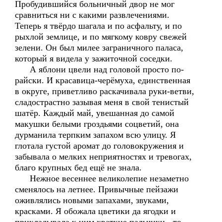
Пробудившийся больничный двор не мог
сравниться ни с какими развлечениями.
Теперь я твёрдо шагала и по асфальту, и по
рыхлой землице, и по мягкому ковру свежей
зелени. Он был милее заграничного паласа,
который я видела у зажиточной соседки.
А яблони цвели над головой просто по-
райски. И красавица-черёмуха, единственная
в округе, приветливо раскачивала руки-ветви,
сладострастно зазывая меня в свой тенистый
шатёр. Каждый май, увешанная до самой
макушки белыми гроздьями соцветий, она
дурманила терпким запахом всю улицу. Я
глотала густой аромат до головокружения и
забывала о мелких неприятностях и тревогах,
благо крупных бед ещё не знала.
Нежное весеннее великолепие незаметно
сменялось на летнее. Привычные пейзажи
оживлялись новыми запахами, звуками,
красками. Я обожала цветики да ягодки и