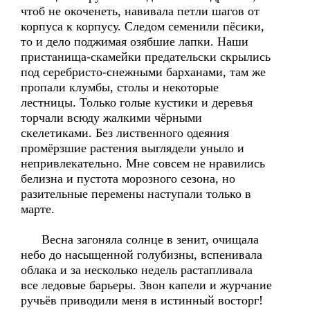
чтоб не окоченеть, навивала петли шагов от
корпуса к корпусу. Следом семенили пёсики,
то и дело поджимая озябшие лапки. Наши
пристанища-скамейки предательски скрылись
под серебристо-снежными барханами, там же
пропали клумбы, столы и некоторые
лестницы. Только голые кустики и деревья
торчали всюду жалкими чёрными
скелетиками. Без лиственного одеяния
промёрзшие растения выглядели уныло и
непривлекательно. Мне совсем не нравились
белизна и пустота морозного сезона, но
разительные перемены наступали только в
марте.
Весна загоняла солнце в зенит, очищала
небо до насыщенной голубизны, вспенивала
облака и за несколько недель растапливала
все ледовые барьеры. Звон капели и журчание
ручьёв приводили меня в истинный восторг!