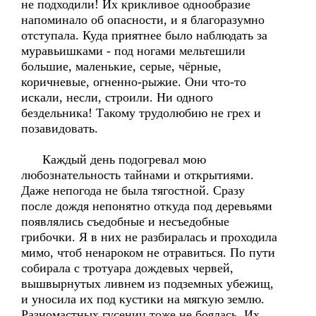
не подходили! Их крикливое однообразие
напоминало об опасности, и я благоразумно
отступала. Куда приятнее было наблюдать за
муравьишками - под ногами мельтешили
большие, маленькие, серые, чёрные,
коричневые, огненно-рыжие. Они что-то
искали, несли, строили. Ни одного
бездельника! Такому трудолюбию не грех и
позавидовать.
Каждый день подогревал мою
любознательность тайнами и открытиями.
Даже непогода не была тягостной. Сразу
после дождя непонятно откуда под деревьями
появлялись съедобные и несъедобные
грибочки. Я в них не разбиралась и проходила
мимо, чтоб ненароком не отравиться. По пути
собирала с тротуара дождевых червей,
вышвырнутых ливнем из подземных убежищ,
и уносила их под кустики на мягкую землю.
Разномастных гусениц тоже не боялась. Их