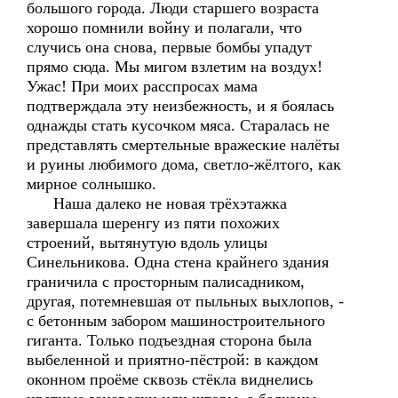
большого города. Люди старшего возраста
хорошо помнили войну и полагали, что
случись она снова, первые бомбы упадут
прямо сюда. Мы мигом взлетим на воздух!
Ужас! При моих расспросах мама
подтверждала эту неизбежность, и я боялась
однажды стать кусочком мяса. Старалась не
представлять смертельные вражеские налёты
и руины любимого дома, светло-жёлтого, как
мирное солнышко.
Наша далеко не новая трёхэтажка
завершала шеренгу из пяти похожих
строений, вытянутую вдоль улицы
Синельникова. Одна стена крайнего здания
граничила с просторным палисадником,
другая, потемневшая от пыльных выхлопов, -
с бетонным забором машиностроительного
гиганта. Только подъездная сторона была
выбеленной и приятно-пёстрой: в каждом
оконном проёме сквозь стёкла виднелись