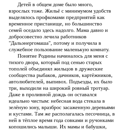
Детей в общем доме было много,
взрослых тоже. Жильё с минимумом удобств
выделялось профкомами предприятий как
временное пристанище, но большинство
семей оседало здесь надолго. Мама давно и
добросовестно лечила работников
"Дальэнергомаша", потому и получила в
служебное пользование маленькую комнату.
Понятие Родины начиналось для меня с
тихого двора, который под сенью старых
тополей объединял жильцов в дружеские
сообщества рыбаков, дачников, картёжников,
автолюбителей, выпивох. Подъезды, их было
три, выходили на широкий ровный тротуар.
Даже в проливной дождь он оставался
идеально чистым: небесная вода стекала в
зелёную зону, вразброс засаженную деревьями
и кустами. Там же располагалась песочница, в
ней в тёплое время года совками и ручонками
копошились малыши. Их мамы и бабушки,