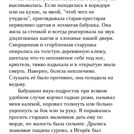
высовывалась. Если находилась в коридоре
или на кухне, за мной, "чтоб чего не
учудила", приглядывала старая-престарая
неряшливо одетая и лохматая бабушка. Она
жила за стенкой и всегда реагировала на звук
дэцэпэшных шагов и хлопанье нашей двери.
Сморщенная и сгорбленная старушка
опиралась на толстую деревянную клюку,
шептала что-то непонятное себе под нос,
кряхтела, тяжко вздыхала и в открытую звала
смерть. Наверно, болела неизлечимо.
Слушать её было противно, она походила на
ведьму.
Бабушкин внук-подросток при всяком
удобном случае корчил гадкие рожи, называл
меня калекой, норовил толкнуть или больно
ущипнуть за бок или за руку. Я порывалась
просить старших мальчиков дать ему по
морде, но жалость была сильнее. Дрались
знакомые пацаны сурово, а Игорёк был