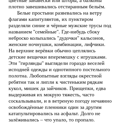
цветные занавески или шторы, а балконы
плотно завешивались отстиранным бельём.
Белые простыни развевались на ветру
флагами капитулянтов, их пунктиром
разделяли синие и чёрные мужские трусы под
названием "семейные". Где-нибудь сбоку
неброско колыхались "дудочки" кальсонов,
женские ночнушки, комбинации, лифчики.
На верхние верёвки обычно цеплялись
детские вещички вперемешку с игрушками.
Эти "гирлянды" выглядели гораздо веселей
исподней одежды и однотипного постельного
полотна. Любопытные взгляды окрестной
ребятни так и липли к чистеньким рядкам
кукол, мишек да зайчиков. Прищепки, едва
выдерживая их мокрую тяжесть, часто
соскальзывали, и в ветреную погоду нечаянно
освобождённые пленники один за другим
катапультировались на асфальт. Долго не
залёживались – что упало, то пропало.