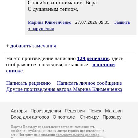
Спасибо за понимание, Вера.
С душевным теплом,
Марина Клименченко
27.07.2026 09:05
Заявить
о нарушении
+
добавить замечания
На это произведение написано
129 рецензий
, здесь
отображается последняя, остальные -
в полном
списке
.
Написать рецензию
Написать личное сообщение
Другие произведения автора Марина Клименченко
Авторы
Произведения
Рецензии
Поиск
Магазин
Вход для авторов
О портале
Стихи.ру
Проза.ру
Портал Проза.ру предоставляет авторам возможность
свободной публикации своих литературных произведений в
сети Интернет на основании
пользовательского договора
.