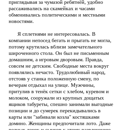
приглядывая за чумазой ребятнёй, удобно
рассаживались на скамейках и часами
обменивались политическими и местными
новостями.
Я сплетнями не интересовалась. В
компании непосед бегать и прыгать не могла,
потому крутилась вблизи замечательного
широченного стола. Он был не письменным
домашним, а игровым дворовым. Правда,
совсем не детским. Свободные места вокруг
появлялись нечасто. Трудолюбивый народ,
отстояв у станка положенную смену, по
вечерам отдыхал на улице. Мужчины,
притулив в тенёк сетки с хлебом, куревом и
молоком, сооружали из крупных дощатых
ящиков табуреты, спешно занимали выгодные
позиции и до сумерек перекидывались в
карты или "забивали козла" костяшками
домино. Женщины предпочитали лото. Даже
родных дочек и сынков к этому развлечению