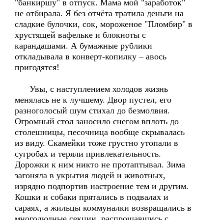
"банкиршу" в отпуск. Мама мой "заработок"
не отбирала. Я без отчёта тратила деньги на
сладкие булочки, сок, мороженое "Пломбир" в
хрустящей вафельке и блокноты с
карандашами. А бумажные рублики
откладывала в конверт-копилку – авось
пригодятся!
Увы, с наступлением холодов жизнь
менялась не к лучшему. Двор пустел, его
разноголосый шум стихал до безмолвия.
Огромный стол заносило снегом вплоть до
столешницы, песочница вообще скрывалась
из виду. Скамейки тоже грустно утопали в
сугробах и теряли привлекательность.
Дорожки к ним никто не протаптывал. Зима
загоняла в укрытия людей и животных,
изрядно подпортив настроение тем и другим.
Кошки и собаки прятались в подвалах и
сараях, а жильцы коммуналки возвращались в
многолюдные секции, распрощавшись с