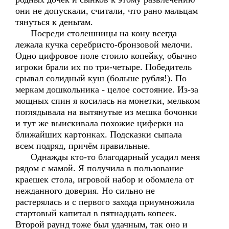
они не допускали, считали, что рано мальцам
тянуться к деньгам.
Посреди столешницы на кону всегда
лежала кучка серебристо-бронзовой мелочи.
Одно цифровое поле стоило копейку, обычно
игроки брали их по три-четыре. Победитель
срывал солидный куш (больше рубля!). По
меркам дошкольника - целое состояние. Из-за
мощных спин я косилась на монетки, мельком
поглядывала на вытянутые из мешка бочонки
и тут же выискивала похожие циферки на
ближайших картонках. Подсказки сыпала
всем подряд, причём правильные.
Однажды кто-то благодарный усадил меня
рядом с мамой. Я получила в пользование
краешек стола, игровой набор и обомлела от
нежданного доверия. Но сильно не
растерялась и с первого захода приумножила
стартовый капитал в пятнадцать копеек.
Второй раунд тоже был удачным, так оно и