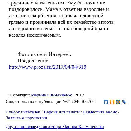
трусливым и хиленьким. Ему бы точно не
поздоровилось. Мама в ответ на взрослые и
детские оскорбления поливала словесной
грязью и проклинала всё их семейство вплоть
до седьмого колена. Поток обоюдной брани
казался нескончаемым.
Фото из сети Интернет.
Продолжение -
http://www.proza.ru/2017/04/04/319
© Copyright:
Марина Клименченко
, 2017
Свидетельство о публикации №217040300260
Список читателей
/
Версия для печати
/
Разместить анонс
/
Заявить о нарушении
Другие произведения автора Марина Клименченко