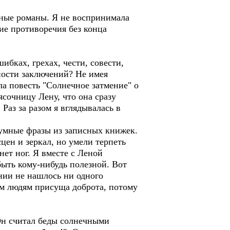
ые романы. Я не воспринимала
ие противоречия без конца
бках, грехах, чести, совести,
нности заключений? Не имея
ла повесть "Солнечное затмение" о
ясочницу Лену, что она сразу
аз за разом я вглядывалась в
умные фразы из записных книжек.
цен и зеркал, но умели терпеть
нет ног. Я вместе с Леной
быть кому-нибудь полезной. Вот
ении не нашлось ни одного
ым людям присуща доброта, потому
н считал беды солнечными