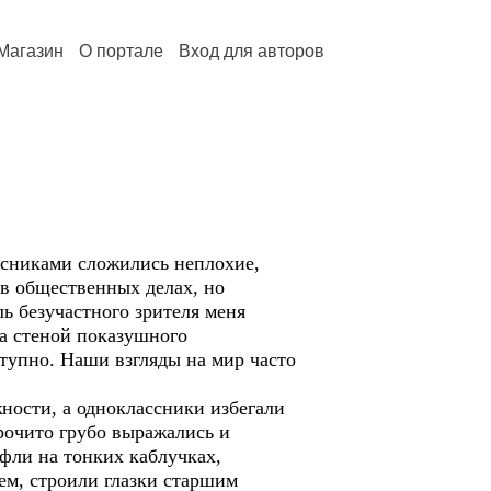
Магазин
О портале
Вход для авторов
никами сложились неплохие,
 в общественных делах, но
ь безучастного зрителя меня
за стеной показушного
ступно. Наши взгляды на мир часто
ости, а одноклассники избегали
рочито грубо выражались и
фли на тонких каблучках,
ем, строили глазки старшим