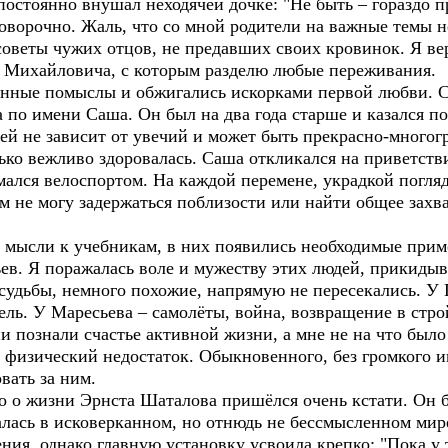
 постоянно внушал неходячей дочке: "Не быть – гораздо п
оворочно. Жаль, что со мной родители на важные темы н
советы чужих отцов, не предавших своих кровинок. Я ве
ра Михайловича, с которым разделю любые переживания
ые помыслы и обжигались искорками первой любви. Ст
а по имени Саша. Он был на два года старше и казался п
й не зависит от увечий и может быть прекрасно-многогр
олько вежливо здоровалась. Саша откликался на приветств
мался велоспортом. На каждой перемене, украдкой погляд
ом не могу задержаться поблизости или найти общее зах
ысли к учебникам, в них появились необходимые прим
ев. Я поражалась воле и мужеству этих людей, прикидыв
судьбы, немного похожие, напрямую не пересекались. У 
ель. У Маресьева – самолёты, война, возвращение в стро
и познали счастье активной жизни, а мне не на что было
 физический недостаток. Обыкновенного, без громкого и
вать за ним.
 жизни Эрнста Шаталова пришёлся очень кстати. Он бу
алась в исковерканном, но отнюдь не бессмысленном мире
ия, однако главную установку усвоила крепко: "Пока у т