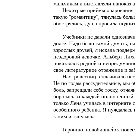
мальчикам и выставляли напоказ а
Нехитрые приёмы очарования ср
такую "романтику", тянулась бол
обострялись, душа просила подпи
Учебники не давали однозначных 
долге. Надо было самой думать, н
взрослых друзей, я искала поддер
нездоровой девочке. Альберт Лиха
показалась родной и непридуманно
своё литературное отражение и за
Нас, ровесниц, сплачивало несча
Не по годам рассудительные, мы о
боль, запрещали себе тоску, отчая
боролась за каждый полноценный 
только Лена училась в интернате 
особенного ребёнка. Я нуждалась
к ним и тянулась.
Героиню полюбившейся повести 