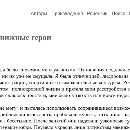
Авторы
Произведения
Рецензии
Поиск
Книжные герои
были спокойными и удачными. Отношения с однокласс
, ни их уже не смущала. Я была отличницей, лидировала
монстрации, спортивные и самодеятельные конкурсы. Рол
ортом" полнокровной жизни и прятала свои расстройства 
ков являлось простым, мне было в тягость или вовсе недо
могу" и пыталась использовать сохранившиеся возможн
риближали взрослость: пробовали курить, пить пиво, на
 - бесстыжие. После занятий они надевали узконосые ту
ротенькие юбки. Неумело украсив лица пятнистым макияж