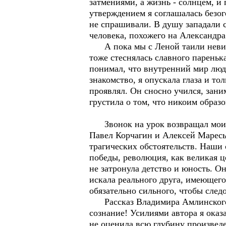
затмениями, а жизнь - солнцем, и
утверждением я соглашалась безог
не спрашивали. В душу западали 
человека, похожего на Александ
А пока мы с Леной таили невинн
тоже стеснялась славного пареньк
понимал, что внутренний мир люде
знакомство, я опускала глаза и т
проявлял. Он сносно учился, зани
грустила о том, что никоим образ
Звонок на урок возвращал мои м
Павел Корчагин и Алексей Маресь
трагических обстоятельств. Наши 
победы, революция, как великая ц
не затронула детство и юность. Он
искала реального друга, имеющего
обязательно сильного, чтобы следо
Рассказ Владимира Амлинского о
сознание! Усилиями автора я оказ
не оценила всю глубину произведен