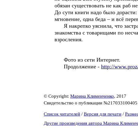
обязан существовать не как раб не
До сути книги надо было дорасти:
мгновение, одна беда – и всё пер
Я накрепко уяснила, что застрах
знакомства с товарищами по несч
взросления.
Фото из сети Интернет.
Продолжение -
http://www.proz
© Copyright:
Марина Клименченко
, 2017
Свидетельство о публикации №21703310040
Список читателей
/
Версия для печати
/
Разме
Другие произведения автора Марина Клименч