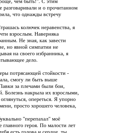
роще, чем быть!". С этим
е разговаривали и о прочитанном
рила, что однажды встречу
.
рашась колючек неравенства, я
очти взрослым. Наверняка
анным. Не зная, как завести
ие, но явной симпатии не
ывая на своего избранника, я
ватывающее дело.
еры потрясающей стойкости -
ала, смогу ли быть выше
Павки за плечами были бои,
й. Болезнь накрыла их взрослыми,
 оглянуться, опереться. Я упорно
мени, просто хорошего человека,
квально "перепахал" моё
 главного героя. По малости лет
ебя есть голова и сердце, ты