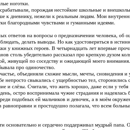
лые ноготки.
абатывали, порождая нестойкие школьные и внешкольн
ьше к дневнику, нежели к реальным людям. Мои внутренн
тки благородными чувствами и гуманными идеями.
ответов на вопросы о предназначении человека, об оши
аблюдать, делать выводы. Но как удостовериться в исти
жки у книжных героев. В четырнадцать лет впервые проч
нов столь убедительно рассказал про крепкую духом кол
й, живущей по соседству и ожидающей моего внимания. Р
бывала про одиночество.
стье, объединяли схожие мысли, мечты, сновидения и 
бе непросто свыкались с ущербностью тел, сторонились с
ние и слёзы. Считали, что жить хорошо, даже если у тебя 
день, остро воспринимала чужие страдания и надеялась 
среди подобных ей мальчиков и девочек, а в моём окруж
 в равноправии и простодушно полагала, что всем больн
основательно и сердечно поддерживал мудрый папа. О