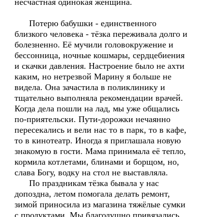
несчастная одинокая женщина.
Потерю бабушки - единственного
близкого человека - тёзка переживала долго и
болезненно. Её мучили головокружение и
бессонница, ночные кошмары, сердцебиения
и скачки давления. Настроение было не ахти
каким, но нетрезвой Марину я больше не
видела. Она зачастила в поликлинику и
тщательно выполняла рекомендации врачей.
Когда дела пошли на лад, мы уже общались
по-приятельски. Пути-дорожки нечаянно
пересекались и вели нас то в парк, то в кафе,
то в кинотеатр. Иногда я приглашала новую
знакомую в гости. Мама принимала её тепло,
кормила котлетами, блинами и борщом, но,
слава Богу, водку на стол не выставляла.
По праздникам тёзка бывала у нас
допоздна, летом помогала делать ремонт,
зимой приносила из магазина тяжёлые сумки
с продуктами. Мы благодушно привязались