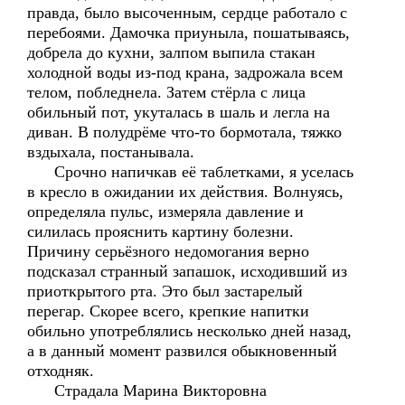
правда, было высоченным, сердце работало с
перебоями. Дамочка приуныла, пошатываясь,
добрела до кухни, залпом выпила стакан
холодной воды из-под крана, задрожала всем
телом, побледнела. Затем стёрла с лица
обильный пот, укуталась в шаль и легла на
диван. В полудрёме что-то бормотала, тяжко
вздыхала, постанывала.
Срочно напичкав её таблетками, я уселась
в кресло в ожидании их действия. Волнуясь,
определяла пульс, измеряла давление и
силилась прояснить картину болезни.
Причину серьёзного недомогания верно
подсказал странный запашок, исходивший из
приоткрытого рта. Это был застарелый
перегар. Скорее всего, крепкие напитки
обильно употреблялись несколько дней назад,
а в данный момент развился обыкновенный
отходняк.
Страдала Марина Викторовна