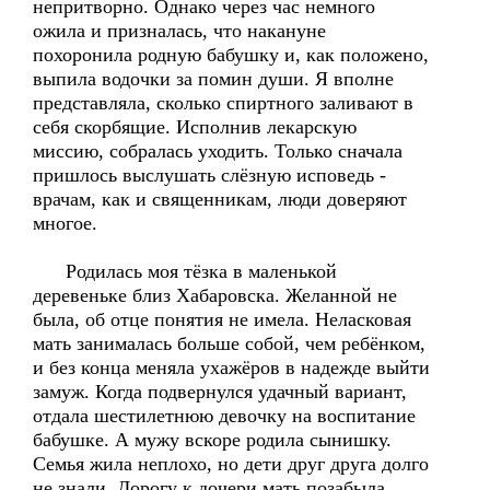
непритворно. Однако через час немного
ожила и призналась, что накануне
похоронила родную бабушку и, как положено,
выпила водочки за помин души. Я вполне
представляла, сколько спиртного заливают в
себя скорбящие. Исполнив лекарскую
миссию, собралась уходить. Только сначала
пришлось выслушать слёзную исповедь -
врачам, как и священникам, люди доверяют
многое.
Родилась моя тёзка в маленькой
деревеньке близ Хабаровска. Желанной не
была, об отце понятия не имела. Неласковая
мать занималась больше собой, чем ребёнком,
и без конца меняла ухажёров в надежде выйти
замуж. Когда подвернулся удачный вариант,
отдала шестилетнюю девочку на воспитание
бабушке. А мужу вскоре родила сынишку.
Семья жила неплохо, но дети друг друга долго
не знали. Дорогу к дочери мать позабыла.