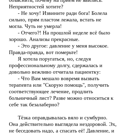
объяснить, почему на приём не явились.
Неприятностей хотите?
- Не хочу! Извините ради бога! Болела
сильно, прям пластом лежала, встать не
могла. Чуть не умерла!
- Отчего?! На прошлой неделе всё было
хорошо. Анализы прекрасные.
- Это другое: давление у меня высокое.
Правда-правда, вот померьте!
Я хотела поругаться, но, следуя
профессиональному долгу, сдержалась и
довольно вежливо отчитала пациентку:
- Что Вам мешало вовремя вызвать
терапевта или "Скорую помощь", получить
соответствующее лечение, продлить
больничный лист? Разве можно относиться к
себе так безалаберно?
Тёзка оправдывалась вяло и сумбурно.
Она действительно выглядела нездоровой. Эх,
не беседовать надо, а спасать её! Давление, и