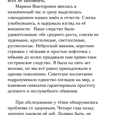
всех не запомнить.
Марина Викторовна явилась в
назначенный час и сразу выделилась
совпадением наших имён и отчеств. Слегка
улыбнувшись, я задержала взгляд на её
внешности. Наше сходство было
удивительным: обе среднего роста, совсем не
худенькие, круглолицые, светлоглазые,
русоволосые. Неброский макияж, короткие
стрижки с чёлками и простые кофточки с
юбками до колен придавали нам прямо-таки
сестринское сходство. Я была на пять лет
моложе, но мы всё равно принадлежали к
одному поколению. Советское воспитание
подразумевало единство взглядов на мир, а
взаимная симпатия гарантировала простоту
делового и неслужебного общения.
При обследовании у тёзки обнаружились
проблемы со здоровьем. Четыре года назад
хирурги удалили ей зоб. Должно быть, не