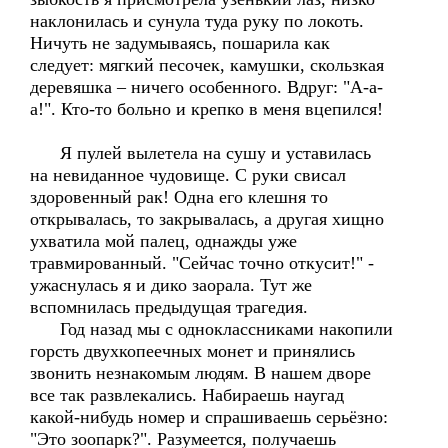
наклонилась и сунула туда руку по локоть.
Ничуть не задумываясь, пошарила как
следует: мягкий песочек, камушки, скользкая
деревяшка – ничего особенного. Вдруг: "А-а-
а!". Кто-то больно и крепко в меня вцепился!
Я пулей вылетела на сушу и уставилась
на невиданное чудовище. С руки свисал
здоровенный рак! Одна его клешня то
открывалась, то закрывалась, а другая хищно
ухватила мой палец, однажды уже
травмированный. "Сейчас точно откусит!" -
ужаснулась я и дико заорала. Тут же
вспомнилась предыдущая трагедия.
Год назад мы с одноклассниками накопили
горсть двухкопеечных монет и принялись
звонить незнакомым людям. В нашем дворе
все так развлекались. Набираешь наугад
какой-нибудь номер и спрашиваешь серьёзно:
"Это зоопарк?". Разумеется, получаешь