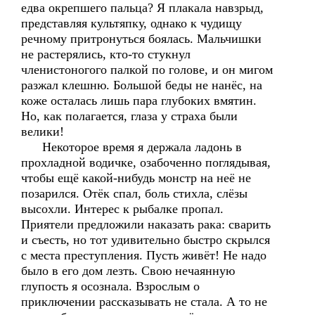
едва окрепшего пальца? Я плакала навзрыд,
представляя культяпку, однако к чудищу
речному притронуться боялась. Мальчишки
не растерялись, кто-то стукнул
членистоногого палкой по голове, и он мигом
разжал клешню. Большой беды не нанёс, на
коже осталась лишь пара глубоких вмятин.
Но, как полагается, глаза у страха были
велики!
Некоторое время я держала ладонь в
прохладной водичке, озабоченно поглядывая,
чтобы ещё какой-нибудь монстр на неё не
позарился. Отёк спал, боль стихла, слёзы
высохли. Интерес к рыбалке пропал.
Приятели предложили наказать рака: сварить
и съесть, но тот удивительно быстро скрылся
с места преступления. Пусть живёт! Не надо
было в его дом лезть. Свою нечаянную
глупость я осознала. Взрослым о
приключении рассказывать не стала. А то не