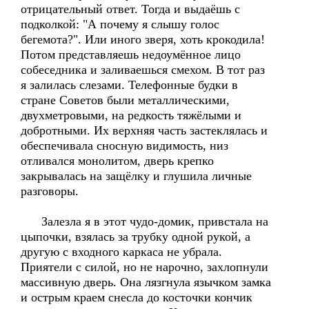
отрицательный ответ. Тогда и выдаёшь с
подколкой: "А почему я слышу голос
бегемота?". Или иного зверя, хоть крокодила!
Потом представляешь недоумённое лицо
собеседника и заливаешься смехом. В тот раз
я залилась слезами. Телефонные будки в
стране Советов были металлическими,
двухметровыми, на редкость тяжёлыми и
добротными. Их верхняя часть застеклялась и
обеспечивала сносную видимость, низ
отливался монолитом, дверь крепко
закрывалась на защёлку и глушила личные
разговоры.
Залезла я в этот чудо-домик, привстала на
цыпочки, взялась за трубку одной рукой, а
другую с входного каркаса не убрала.
Приятели с силой, но не нарочно, захлопнули
массивную дверь. Она лязгнула язычком замка
и острым краем снесла до косточки кончик