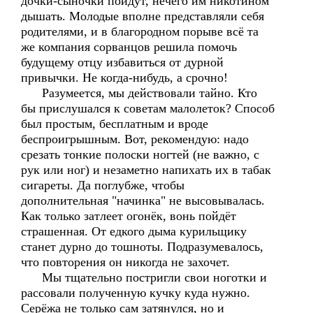
дочки-сыночки пойдут, нечего им никотином
дышать. Молодые вполне представляли себя
родителями, и в благородном порыве всё та
же компания сорванцов решила помочь
будущему отцу избавиться от дурной
привычки. Не когда-нибудь, а срочно!
Разумеется, мы действовали тайно. Кто
бы прислушался к советам малолеток? Способ
был простым, бесплатным и вроде
беспроигрышным. Вот, рекомендую: надо
срезать тонкие полоски ногтей (не важно, с
рук или ног) и незаметно напихать их в табак
сигареты. Да поглубже, чтобы
дополнительная "начинка" не высовывалась.
Как только затлеет огонёк, вонь пойдёт
страшенная. От едкого дыма курильщику
станет дурно до тошноты. Подразумевалось,
что повторения он никогда не захочет.
Мы тщательно постригли свои ноготки и
рассовали полученную кучку куда нужно.
Серёжа не только сам затянулся, но и