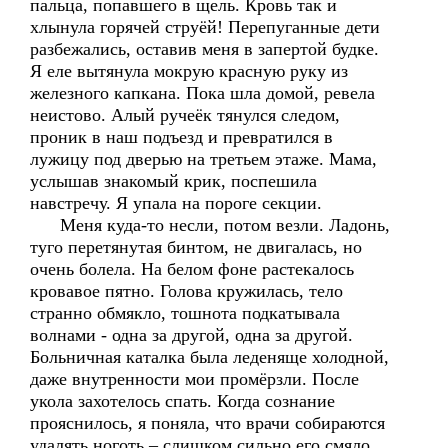
пальца, попавшего в щель. Кровь так и
хлынула горячей струёй! Перепуганные дети
разбежались, оставив меня в запертой будке.
Я еле вытянула мокрую красную руку из
железного капкана. Пока шла домой, ревела
неистово. Алый ручеёк тянулся следом,
проник в наш подъезд и превратился в
лужицу под дверью на третьем этаже. Мама,
услышав знакомый крик, поспешила
навстречу. Я упала на пороге секции.
Меня куда-то несли, потом везли. Ладонь,
туго перетянутая бинтом, не двигалась, но
очень болела. На белом фоне растекалось
кровавое пятно. Голова кружилась, тело
странно обмякло, тошнота подкатывала
волнами - одна за другой, одна за другой.
Больничная каталка была леденяще холодной,
даже внутренности мои промёрзли. После
укола захотелось спать. Когда сознание
прояснилось, я поняла, что врачи собираются
удалять ноготь – слишком сильно его смяло.