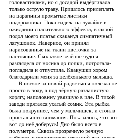
головастиками, но с досадой выдёргивала
только острую траву. Пришлось прилеплять
на царапины промытые листики
подорожника. Пока сидела на лужайке в
ожидании спасительного эффекта, в сырой
подол моего платья скаканул симпатичный
лягушонок. Наверное, он принял
нарисованные на ткани цветочки за
настоящие. Скользкое зелёное чудо я
разглядела от носика до попки, потрогала-
погладила и отпустила. Квакушки хором
благодарили меня за целёхонького малыша.
В погоне за новой радостью я полезла не
просто в воду, а под чёрную разлапистую
корягу, наполовину увязшую в иле. В тихой
заводи прятался усатый сомик. Эта рыбка
была покрупнее, чем у мальчишек, и стоила
пристального внимания. Показалось, что вот-
вот до неё доберусь! Дно было всего в
полуметре. Сквозь прозрачную речную
зыбкость я присмотрела узенький лаз, низко