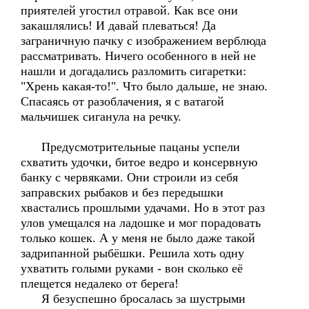
приятелей угостил отравой. Как все они
закашлялись! И давай плеваться! Да
заграничную пачку с изображением верблюда
рассматривать. Ничего особенного в ней не
нашли и догадались разломить сигаретки:
"Хрень какая-то!". Что было дальше, не знаю.
Спасаясь от разоблачения, я с ватагой
мальчишек сиганула на речку.
Предусмотрительные пацаны успели
схватить удочки, битое ведро и консервную
банку с червяками. Они строили из себя
заправских рыбаков и без передышки
хвастались прошлыми удачами. Но в этот раз
улов умещался на ладошке и мог порадовать
только кошек. А у меня не было даже такой
задрипанной рыбёшки. Решила хоть одну
ухватить голыми руками - вон сколько её
плещется недалеко от берега!
Я безуспешно бросалась за шустрыми