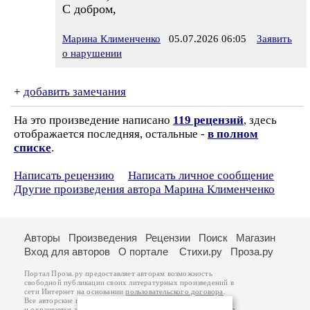
С добром,
Марина Клименченко
05.07.2026 06:05
Заявить
о нарушении
+
добавить замечания
На это произведение написано
119 рецензий
, здесь
отображается последняя, остальные -
в полном
списке
.
Написать рецензию
Написать личное сообщение
Другие произведения автора Марина Клименченко
Авторы
Произведения
Рецензии
Поиск
Магазин
Вход для авторов
О портале
Стихи.ру
Проза.ру
Портал Проза.ру предоставляет авторам возможность
свободной публикации своих литературных произведений в
сети Интернет на основании
пользовательского договора
.
Все авторские права на произведения принадлежат авторам
и охраняются
законом
. Перепечатка произведений возможна