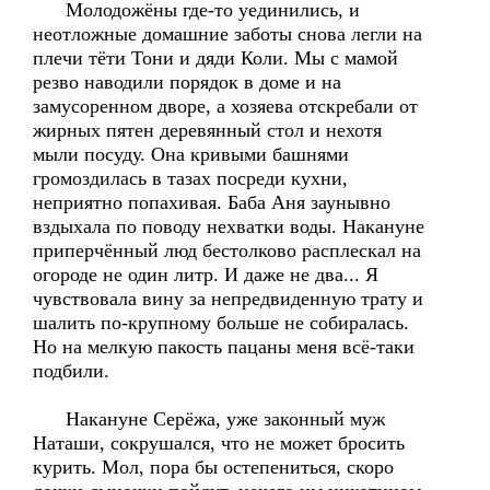
Молодожёны где-то уединились, и
неотложные домашние заботы снова легли на
плечи тёти Тони и дяди Коли. Мы с мамой
резво наводили порядок в доме и на
замусоренном дворе, а хозяева отскребали от
жирных пятен деревянный стол и нехотя
мыли посуду. Она кривыми башнями
громоздилась в тазах посреди кухни,
неприятно попахивая. Баба Аня заунывно
вздыхала по поводу нехватки воды. Накануне
приперчённый люд бестолково расплескал на
огороде не один литр. И даже не два... Я
чувствовала вину за непредвиденную трату и
шалить по-крупному больше не собиралась.
Но на мелкую пакость пацаны меня всё-таки
подбили.
Накануне Серёжа, уже законный муж
Наташи, сокрушался, что не может бросить
курить. Мол, пора бы остепениться, скоро