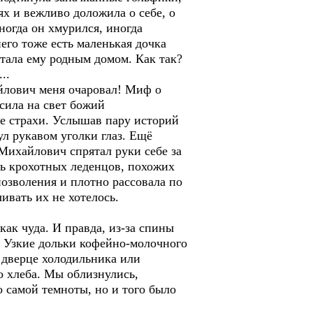
х и вежливо доложила о себе, о
ногда он хмурился, иногда
него тоже есть маленькая дочка
стала ему родным домом. Как так?
..
йлович меня очаровал! Миф о
сила на свет божий
е страхи. Услышав пару историй
л рукавом уголки глаз. Ещё
 Михайлович спрятал руки себе за
пь крохотных леденцов, похожих
озволения и плотно рассовала по
ивать их не хотелось.
ак чуда. И правда, из-за спины
 Узкие дольки кофейно-молочного
к дверце холодильника или
о хлеба. Мы облизнулись,
о самой темноты, но и того было