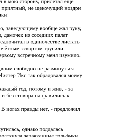
ул в мою сторону, прилетал ещё
, приятный, не щекочущий ноздри
шки!
о, заведующему вообще жал руку,
, дамочек из соседних палат
предпочитал в одиночестве листать
почётным эскортом трусили
ервому встречному меня изумило.
воим свободно не разминуться.
 Мистер Икс так обрадовался моему
ждый год, потому и жив, - за
и без сговора направились к
В ногах правды нет, - предложил
тилась, однако поддалась
подтянула запачканные гольфики,