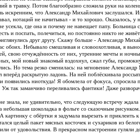
й в травку. Потом благообразно сложила руки на коленя
ль искренним, что Александр Михайлович заслушался. И
вал, нотаций не начитывал - и то хорошо. Оказалось, у 
не усекла, где она и почему не навещает папу. Больница 
сть и поспать, полечиться, но постоянно никто не живёт.
глянулись друг другу. Скажу больше - Александр Миха
ас обоих. Небывало смешливая и словоохотливая, я выно
й, свою отчуждённость от них, утренние мечты и ночны
х, мой новый знакомый вздохнул, сжал губы, промокну
лись. Но тема резко сменилась: на мгновение Александр
л вперёд раскрытую ладонь. На ней поблёскивала россы
 появились ниоткуда! Я обомлела от фокуса, спросила п
 Уж так заманчиво переливались фантики! Даже разворач
 знала, не удивительно, что следующую встречу ждала к
небольшая шоколадка в фольге со сказочным рисунком.
. А картинку с обёртки я задумала вырезать и приклеить 
ался целый пакет мясных косточек и сухариков из белог
зили от удовольствия. В прекрасном настроении гуляли д