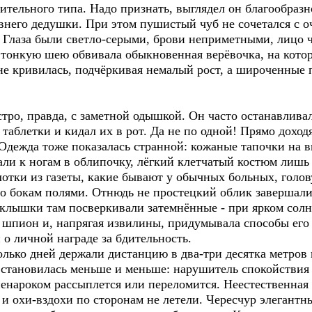
ительного типа. Надо признать, выглядел он благообразн
внего дедушки. При этом пушистый чуб не сочетался с о
лаза были светло-серыми, брови неприметными, лицо чу
тонкую шею обвивала обыкновенная верёвочка, на которо
е кривилась, подчёркивая немалый рост, а широченные п
о, правда, с заметной одышкой. Он часто останавлива
 таблетки и кидал их в рот. Да не по одной! Прямо доход
. Одежда тоже показалась странной: кожаные тапочки на 
гали к ногам в облипочку, лёгкий клетчатый костюм лиш
лотки из газеты, какие бывают у обычных больных, голо
о бокам полями. Отнюдь не простецкий облик завершали
клышки там посверкивали затемнённые - при ярком солнц
 шпион и, напрягая извилины, придумывала способы его 
 о личной награде за бдительность.
ко дней держали дистанцию в два-три десятка метров и
 становилась меньше и меньше: нарушитель спокойствия 
ненароком рассыплется или переломится. Неестественная
 и охи-вздохи по сторонам не летели. Чересчур элегант