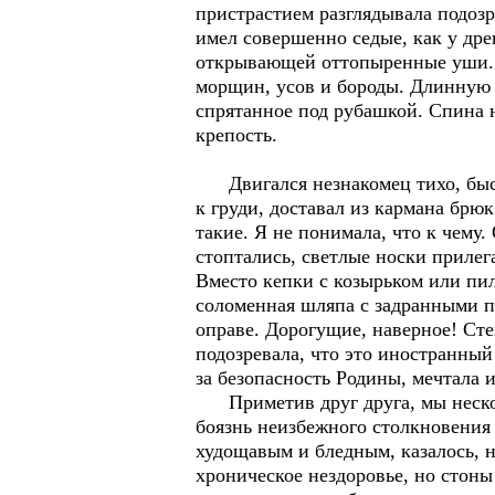
пристрастием разглядывала подозр
имел совершенно седые, как у дре
открывающей оттопыренные уши. Г
морщин, усов и бороды. Длинную 
спрятанное под рубашкой. Спина н
крепость.
Двигался незнакомец тихо, быстр
к груди, доставал из кармана брюк
такие. Я не понимала, что к чему
стоптались, светлые носки приле
Вместо кепки с козырьком или пи
соломенная шляпа с задранными п
оправе. Дорогущие, наверное! Сте
подозревала, что это иностранный
за безопасность Родины, мечтала и
Приметив друг друга, мы несколь
боязнь неизбежного столкновения
худощавым и бледным, казалось, 
хроническое нездоровье, но стоны