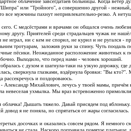
дартное облачение завсегдатаев больницы. Когда ветер д
 "Шипра" или "Тройного", а совершенно другой - нежный
 что все мужчины пахнут непривлекательно-резко. А нету
го. С медсёстрами и врачами он общался очень любезн
ому другу. Приятелей среди страдальцев чужак не нашёл
 не играл, ни с кем не спорил, не курил и не ругался - 
льним тротуарам, заложив руки за спину. Чуть поодаль 
ичные пёсики. Неожиданное расположение животных к п
бочно. Выходило, что перед нами - человек хороший.
алась с духом и шагнула-таки на узкую дорожку, где д
ась, сверкнула глазками, вздёрнула бровки: "Вы кто?".
да рассекречусь и поздороваюсь.
 Александр Михайлович, лечусь у твоей мамы, причём ка
ла невеселая ухмылка. Мы враз встревоженно примолкли 
облачка! Дышать тяжело. Давай присядем под яблоньку. 
довод я не поняла, но спрятаться от жары согласилась.
тых досочках и оказались совсем рядом. Я немного сму
ваться не стала. Наскоро поправила помятое платьице, 