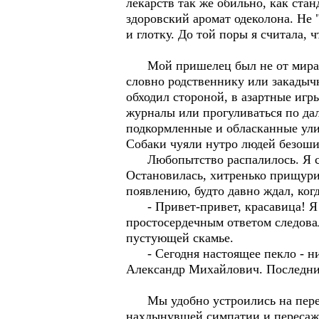
лекарств так же обильно, как стан
здоровский аромат одеколона. Не
и глотку. До той поры я считала,
Мой пришелец был не от мира се
словно родственнику или закадычн
обходил стороной, в азартные игры
журналы или прогуливаться по да
подкормленные и обласканные ул
Собаки чуяли нутро людей безоши
Любопытство распалилось. Я собр
Остановилась, хитренько прищурил
появлению, будто давно ждал, ког
- Привет-привет, красавица! Я -
простосердечным ответом следова
пустующей скамье.
- Сегодня настоящее пекло - ни 
Александр Михайлович. Последний 
Мы удобно устроились на перегре
нахлынувшей симпатии и пересажи