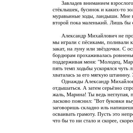
Завладев вниманием взрослого пр
стёклышек, бусинок и каких-то зо
муравьиные ходы, ландыши. Мне п
второй пока маленький. Лишь бы 
Александр Михайлович не промен
мы играли с пёсиками, поливали 
закат, на луну или звёздочки. С о
бордюрам прохаживалась ровненьк
поддерживая меня: "Молодец, Мар
пять темп ходьбы ускорялся чуть 
хваталась за его мягкую штанину.
Однажды Александр Михайлович в
отдышаться. А затем серьёзно спр
жаль, Марина! Ты ведь неглупая, 
ласково пояснил: "Вот буковки вы
заговоришь складно иль напишешь
осваивать грамоту. Пусть это неп
что бы то ни стало и скорее, скор