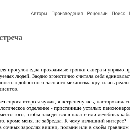
Авторы
Произведения
Рецензии
Поиск
стреча
 прогулок едва проходимые тропки сквера и упрямо пр
уемых людей. Заодно эгоистично считала себя единовла
очностью добротного часового механизма крутилась реаль
циентов.
 спроса вторгся чужак, я встрепенулась, насторожилась
логическое отделение - пристанище усталых пенсионеров
вместо того, чтобы находиться в палате или лечебных каб
то, кроме меня, не забредал. К чему излишний интерес?
сочных зарослях вишни, полыни или в своём травяном 