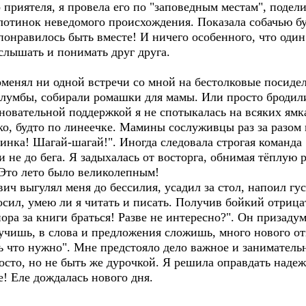
иятеля, я провела его по "заповедным местам", подели
лотинок неведомого происхождения. Показала собачью бу
онравилось быть вместе! И ничего особенного, что один
слышать и понимать друг друга.
ял ни одной встречи со мной на бестолковые посидел
клумбы, собирали ромашки для мамы. Или просто бродили
сновательной поддержкой я не спотыкалась на всяких ямк
о, будто по линеечке. Мамины сослуживцы раз за разом 
инка! Шагай-шагай!". Иногда следовала строгая команда
ли не до бега. Я задыхалась от восторга, обнимая тёплую
 Это лето было великолепным!
ыгулял меня до бессилия, усадил за стол, напоил гус
осил, умею ли я читать и писать. Получив бойкий отрица
пора за книги браться! Разве не интересно?". Он призаду
учишь, в слова и предложения сложишь, много нового от
 что нужно". Мне предстояло дело важное и заниматель
росто, но не быть же дурочкой. Я решила оправдать над
ее! Еле дождалась нового дня.