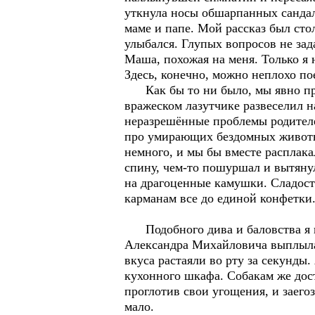
уткнула носы обшарпанных сандали
маме и папе. Мой рассказ был сто
улыбался. Глупых вопросов не зада
Маша, похожая на меня. Только я 
Здесь, конечно, можно неплохо пое
Как бы то ни было, мы явно при
вражеском лазутчике развеселил н
неразрешённые проблемы родителе
про умирающих бездомных животны
немного, и мы бы вместе расплака
спину, чем-то пошуршал и вытяну
на драгоценные камушки. Сладости
карманам все до единой конфетки.
Подобного дива и баловства я не
Александра Михайловича выплыла 
вкуса растаяли во рту за секунды
кухонного шкафа. Собакам же дост
проглотив свои угощения, и заего
мало.