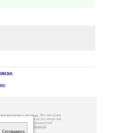
писке
.
нко
льзовательского договора
. Все авторские
у вы можете обратиться на его авторской
й Федерации
. Данные пользователей
е
и
связаться с администрацией
.
Соглашаюсь