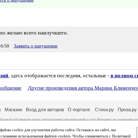
ить о нарушении
мно желаю всего наилучшего.
6:50
Заявить о нарушении
нзий
, здесь отображается последняя, остальные -
в полном с
сообщение
Другие произведения автора Марина Клименче
к
Магазин
Вход для авторов
О портале
Стихи.ру
Проза.ру
ободной публикации своих литературных произведений в сети Интернет на основании
по
ся
законом
. Перепечатка произведений возможна только с согласия его автора, к котором
ры несут самостоятельно на основании
правил публикации
и
законодательства Российско
айлы cookie для улучшения работы сайта. Оставаясь на сайте, вы
ональных данных
. Вы также можете посмотреть более подробную
информацию о портал
условиями использования файлов cookies. Чтобы ознакомиться с Политикой