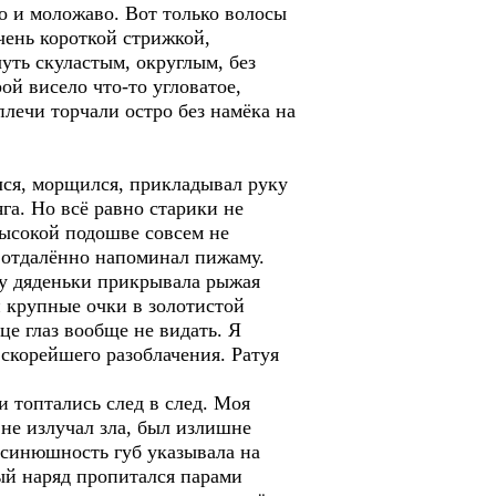
о и моложаво. Вот только волосы
чень короткой стрижкой,
ть скуластым, округлым, без
й висело что-то угловатое,
лечи торчали остро без намёка на
лся, морщился, прикладывал руку
яга. Но всё равно старики не
высокой подошве совсем не
ь отдалённо напоминал пижаму.
ву дяденьки прикрывала рыжая
 крупные очки в золотистой
е глаз вообще не видать. Я
скорейшего разоблачения. Ратуя
 топтались след в след. Моя
не излучал зла, был излишне
 синюшность губ указывала на
ный наряд пропитался парами