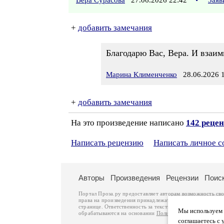
Вера Сурасова
27.06.2026 22:42
•
Заяв
+
добавить замечания
Благодарю Вас, Вера. И взаи
Марина Клименченко
28.06.2026 1
+
добавить замечания
На это произведение написано
142 реце
Написать рецензию
Написать личное 
Авторы
Произведения
Рецензии
Поис
Портал Проза.ру предоставляет авторам возможность св
права на произведения принадлежат авторам и охраняют
странице. Ответственность за тексты произведений авто
Мы используем ф
обрабатываются на основании
Политики обработки перс
соглашаетесь с 