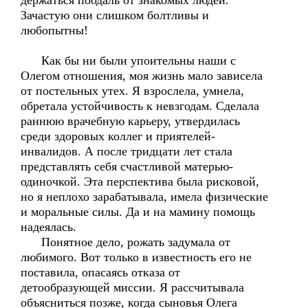
держаться поодаль от знакомых людей.
Зачастую они слишком болтливы и
любопытны!
Как бы ни были упоительны наши с
Олегом отношения, моя жизнь мало зависела
от постельных утех. Я взрослела, умнела,
обретала устойчивость к невзгодам. Сделала
раннюю врачебную карьеру, утвердилась
среди здоровых коллег и приятелей-
инвалидов. А после тридцати лет стала
представлять себя счастливой матерью-
одиночкой. Эта перспектива была рисковой,
но я неплохо зарабатывала, имела физические
и моральные силы. Да и на мамину помощь
надеялась.
Понятное дело, рожать задумала от
любимого. Вот только в известность его не
поставила, опасаясь отказа от
детообразующей миссии. Я рассчитывала
объясниться позже, когда сыновья Олега