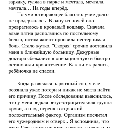
зарядку, гуляла в парке и мечтала, мечтала,
мечтала… На годы вперёд.
Но умиротворяющее благополучие долго
не продержалось. В одну из ночей оно
превратилось в кровавый кошмар. Сначала
алые пятна расползлись по постельному
белью, потом живот пронзила нестерпимая
боль. Стало жутко. "Скорая" срочно доставила
меня в ближайшую больницу. Дежурные
доктора сбежались в операционную и быстро
остановили кровотечение. Как ни старались,
ребёночка не спасли.
Когда развеялся наркозный сон, я еле
осознала ужас потери и никак не могла найти
его причину. После обследования выяснилось,
что у меня редкая резус-отрицательная группа
крови, а плод перенял отцовский
положительный фактор. Организм посчитал
его чужеродным и отверг... Я вспомнила, что
жена Олега тоже не имела резуса, у одного их