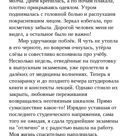
молча. Днём крепилась, а по ночам плакала,
плотно прикрываясь одеялом. Утром
поднималась с головной болью и распухшим
покрасневшим лицом. Зеркал избегала, про
косметику забыла. Дорогой человек меня не
видел, а остальное было не важно!
Мир удручающе поблёк. Я чуть не утопла
в его черноте, но вовремя очнулась, утёрла
слёзы и совестливо вспомнила про учёбу.
Несколько недель, отведённые на подготовку
к выпускным экзаменам, уже пролетели в
далёких от медицины волнениях. Теперь я
спозаранку и до позднего вечера штудировала
книги и конспекты лекций. Однако стоило их
закрыть, любовные переживания
возвращались неотвязным шквалом. Прямо
сумасшествие какое-то! Изрядно уставшая от
последнего студенческого напряжения, сама
того не ожидая, я сдала труднейшие экзамены
на "отлично" и с радостью вышла на работу.
Моя жизнь спасительно наполнилась