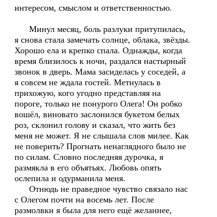
интересом, смыслом и ответственностью.
Минул месяц, боль разлуки притупилась,
я снова стала замечать солнце, облака, звёзды.
Хорошо ела и крепко спала. Однажды, когда
время близилось к ночи, раздался настырный
звонок в дверь. Мама засиделась у соседей, а
я совсем не ждала гостей. Метнулась в
прихожую, кого угодно представляя на
пороге, только не понурого Олега! Он робко
вошёл, виновато заслонился букетом белых
роз, склонил голову и сказал, что жить без
меня не может. Я не слышала слов милее. Как
не поверить? Прогнать ненаглядного было не
по силам. Словно последняя дурочка, я
размякла в его объятьях. Любовь опять
ослепила и одурманила меня.
Отнюдь не праведное чувство связало нас
с Олегом почти на восемь лет. После
размолвки я была для него ещё желаннее,