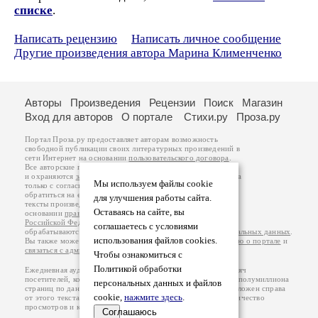
списке
.
Написать рецензию
Написать личное сообщение
Другие произведения автора Марина Клименченко
Авторы
Произведения
Рецензии
Поиск
Магазин
Вход для авторов
О портале
Стихи.ру
Проза.ру
Портал Проза.ру предоставляет авторам возможность
свободной публикации своих литературных произведений в
сети Интернет на основании
пользовательского договора
.
Все авторские права на произведения принадлежат авторам
и охраняются
законом
. Перепечатка произведений возможна
Мы используем файлы cookie
только с согласия его автора, к которому вы можете
обратиться на его авторской странице. Ответственность за
для улучшения работы сайта.
тексты произведений авторы несут самостоятельно на
Оставаясь на сайте, вы
основании
правил публикации
и
законодательства
Российской Федерации
. Данные пользователей
соглашаетесь с условиями
обрабатываются на основании
Политики обработки персональных данных
.
использования файлов cookies.
Вы также можете посмотреть более подробную
информацию о портале
и
связаться с администрацией
.
Чтобы ознакомиться с
Политикой обработки
Ежедневная аудитория портала Проза.ру – порядка 100 тысяч
посетителей, которые в общей сумме просматривают более полумиллиона
персональных данных и файлов
страниц по данным счетчика посещаемости, который расположен справа
cookie,
нажмите здесь
.
от этого текста. В каждой графе указано по две цифры: количество
просмотров и количество посетителей.
Соглашаюсь