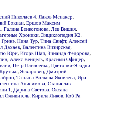
ений Николаев 4
,
Яаков Менакер
,
ий Бокиан
,
Ершов Максим
1
,
Галина Бенкогенова
,
Лев Вишня
,
агерные Хроники
,
Энциклопедия К2
,
 Гринэ
,
Нина Тур
,
Тина Свифт
,
Алексей
л Дахаев
,
Валентина Визирская
,
тю Юри
,
Игорь Шап
,
Зинаида Федорова
,
пин
,
Алекс Венцель
,
Красный Офицер
,
овани
,
Петр Панасейко
,
Цветочки-Ягодки
Крутько
,
Эсхаровец
,
Дмитрий
Байрон
,
Татьяна Волкова Яковлева
,
Ира
алентина Анисимова
,
Станислав
ни 1
,
Дарина Светова
,
Оксана
л Оживитель
,
Кирилл Ликов
,
Коб Ра