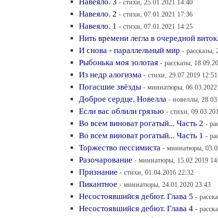
Навеяло. 3
- стихи, 25.01.2021 14:40
Навеяло. 2
- стихи, 07.01.2021 17:36
Навеяло. 1
- стихи, 07.01.2021 14:25
Нить времени легла в очередной виток.
И снова - параллельный мир
- рассказы, 
Рыбонька моя золотая
- рассказы, 18.09.2
Из недр алогизма
- стихи, 29.07.2019 12:51
Погасшие звёзды
- миниатюры, 06.03.2022
Доброе сердце. Новелла
- новеллы, 28.03
Если вас облили грязью
- стихи, 09.03.20
Во всем виноват рогатый... Часть 2
- ра
Во всем виноват рогатый... Часть 1
- ра
Торжество пессимиста
- миниатюры, 03.0
Разочарование
- миниатюры, 15.02.2019 14
Признание
- стихи, 01.04.2016 22:32
Пикантное
- миниатюры, 24.01.2020 23:43
Несостоявшийся дебют. Глава 5
- расск
Несостоявшийся дебют. Глава 4
- расск