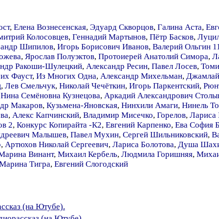
ост
,
Елена Вознесенская
,
Эдуард Скворцов
,
Галина Аста
,
Евг
митрий Колосовцев
,
Геннадий Мартынов
,
Пётр Басков
,
Луцил
сандр Шипилов
,
Игорь Борисович Иванов
,
Валерий Ольгин 1
ожева
,
Ярослав Полуэктов
,
Протоиерей Анатолий Симора
,
Л
андр Ракоши-Шулецкий
,
Александр Ресин
,
Павел Лосев
,
Томи
их Фауст
,
Из Многих Одна
,
Александр Михельман
,
Джамлай
ц
,
Лев Смельчук
,
Николай Чечёткин
,
Игорь Паркентский
,
Рюн
,
Нина Семёновна Кузнецова
,
Аркадий Александрович Столы
др Макаров
,
Кузьмена-Яновская
,
Нинхили Амаги
,
Нинель Т
ова
,
Алекс Капчинский
,
Владимир Мисечко
,
Горелов
,
Лариса 
ов 2
,
Конкурс Копирайта -К2
,
Евгений Карпенко
,
Ева София 
ндреевич Малышев
,
Павел Мухин
,
Сергей Шильниковский
,
В
р
,
Артюхов Николай Сергеевич
,
Лариса Болотова
,
Душа Шахи
Марина Винант
,
Михаил Кербель
,
Людмила Горишняя
,
Михаи
Марина Тигра
,
Евгений Слогодский
ассказ (на Ютубе).
удиорассказ (на Ютубе).