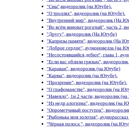
"Сны",видеоролик (на Ютубе).
"О троллях", видеоролик (на Ютубе).
"Внутренний мир", видеоролик (На Ю
"Во всём виноват рогатый", часть 2, в
"Другу", видеоролик (На Ютубе)
"Капризы памяти", видеоролик (На Ют
"Доброе сердце", аудионовелла (на Ю
"Несостоявшийся дебют", глава 1, ауд
"Если вас облили грязью", видеоролик
"Караван", видеоролик (на Ютубе)
"Карма", видеоролик (на Ютубе).
"Прозрение", видеоролик (на Ютубе).
"О графоманстве", видеоролик (на Ют
"Навеяло", 1и 2 части, видеоролик (на
"Из недр алогизма", видеоролик (на Ю
"Опрометчивый поступок", видеоролик
"Рыбонька моя золотая", аудиорассказ
"Чёрная полоса ", видеоролик (на Юту