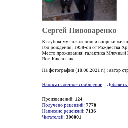
Сергей Пивоваренко
К глубокому сожалению и вопреки жела
Год рождения: 1958-ой от Рождества Хр
Место проживания: галактика Млечный Пу
Вот. Как-то так …
На фотографии (18.08.2021 г.) : автор с
Написать личное сообщение
Добавить 
Произведений:
124
Получено рецензий
:
7778
Написано рецензий
:
7136
Читателей
:
300801