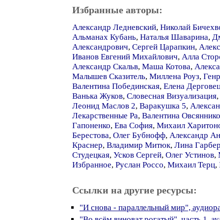
Избранные авторы:
Александр Ледневский
,
Николай Бичехв
Альманах Кубань
,
Наталья Шаварина
,
Д
Александрович
,
Сергей Царапкин
,
Алек
Иванов Евгений Михайлович
,
Алла Стор
Александр Скальв
,
Маша Котова
,
Алекс
Малышев Сказитель
,
Миллена Роуз
,
Генр
Валентина Побединская
,
Елена Дергове
Ванька Жуков
,
Словесная Визуализация
Леонид Маслов 2
,
Варакушка 5
,
Алексан
Лекарственные Ра
,
Валентина Овсянник
Гапоненко
,
Ева София
,
Михаил Харитон
Берестова
,
Олег Бубнофф
,
Александр А
Краснер
,
Владимир Митюк
,
Лина Гарбе
Студецкая
,
Усков Сергей
,
Олег Устинов
,
Избранное
,
Руслан Россо
,
Михаил Терц
,
Ссылки на другие ресурсы:
"И снова - параллельный мир", аудиор
"Во всём виноват рогатый", часть 1, а