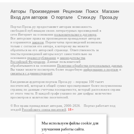
Авторы
Произведения
Рецензии
Поиск
Магазин
Вход для авторов
О портале
Стихи.ру
Проза.ру
Портал Проза.ру предоставляет авторам возможность
свободной публикации своих литературных произведений в
сети Интернет на основании
пользовательского договора
.
Все авторские права на произведения принадлежат авторам
и охраняются
законом
. Перепечатка произведений возможна
только с согласия его автора, к которому вы можете
обратиться на его авторской странице. Ответственность за
тексты произведений авторы несут самостоятельно на
основании
правил публикации
и
законодательства
Российской Федерации
. Данные пользователей
обрабатываются на основании
Политики обработки персональных данных
.
Вы также можете посмотреть более подробную
информацию о портале
и
связаться с администрацией
.
Ежедневная аудитория портала Проза.ру – порядка 100 тысяч
посетителей, которые в общей сумме просматривают более полумиллиона
страниц по данным счетчика посещаемости, который расположен справа
от этого текста. В каждой графе указано по две цифры: количество
просмотров и количество посетителей.
© Все права принадлежат авторам, 2000-2026. Портал работает под
эгидой
Российского союза писателей
.
18+
Мы используем файлы cookie для
улучшения работы сайта.