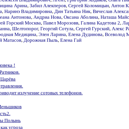
ицина Арина
,
Забил Алекперов
,
Сергей Коломицын
,
Антон К
а
,
Наринэ Владимировна
,
Дин Татьяна Ник
,
Вячеслав Алекса
еана Антонова
,
Андриа Нова
,
Оксана Аболина
,
Наташа Майс
ей Горский Москва
,
Павел Морозовв
,
Галина Кадетова 2
,
Ла
анна
,
Шелтопорог
,
Георгий Сотула
,
Сергей Гурский
,
Алекс Р
родная Медицина
,
Элен Ларина
,
Елена Дудинова
,
Всеволод 
 Матасов
,
Дорожная Пыль
,
Елена Гай
овека !
 Ратников.
 Царёва
травления.
приводит излучение сотовых телефонов.
Меньшиков
сть2.
ны Полынь
 как угроза