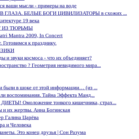
ются ваши мысли - примеры на воде
В ГЛАЗА. БЕЛЫЕ БОГИ ЦИВИЛИЗАТОРЫ в схожих ...
хитектуре 19 века
Г ИЗ ТЮРЬМЫ
tri Mantra 2009, In Concert
 Готовимся к празднику.
ИЗИКИ
и звуки космоса - что их объединяет?
странство ? Геометрия невидимого мира...
 были в шоке от этой информации… (из ...
рли воспоминания. Тайна Эффекта Манд...
ЕТЫ! Омоложение тонкого кишечника, страх...
 и их жертвы. Анна Богинская
ер Галина Царёва
ра и Человека
анеты. Это конец друзья | Сон Разума