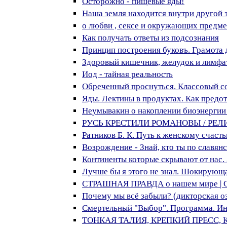
Осторожно - пищевые яды!
Наша земля находится внутри другой з
о любви , сексе и окружающих предме
Как получать ответы из подсознания
Принцип построения буковъ. Грамота 
Здоровый кишечник, желудок и лимфатич
Иод - тайная реальность
Обреченный проснуться. Классовый со
Яды. Лектины в продуктах. Как предо
Неумывакин о накоплении биоэнергии 
РУСЬ КРЕСТИЛИ РОМАНОВЫ / РЕЛИГ
Ратников Б. К. Путь к женскому счасть
Возрождение - Знай, кто ты по славян
Континенты которые скрывают от нас. 
Лучше бы я этого не знал. Шокирующа
СТРАШНАЯ ПРАВДА о нашем мире | Сп
Почему мы всё забыли? (дикторская о
Смертельный "Выбор". Программа. Ин
ТОНКАЯ ТАЛИЯ, КРЕПКИЙ ПРЕСС, К