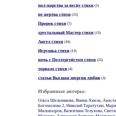
пол-царства за весну стихи
(5)
не жертва стихи
(15)
Пророк стихи
(7)
хрустальный Мастер стихи
(13)
Ангел стихи
(16)
Игрушка стихи
(13)
ночь с Полтергейстом стихи
(55)
торнадо стихи
(4)
статьи Высшая энергия любви
(3)
Избранные авторы:
Ольга Шельпякова
,
Янина Хмель
,
Анаст
Богомолова 2
,
Николай Таратухин
,
Мари
Миловзоров
,
Валентина Телухова
,
Светл
Маркова
,
Александр Бутузов
,
Мартынов 