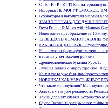
С - Е - К - Р - Е - Т! Как материализу
Историки НЕ МОГУТ СМОТРЕТЬ ИМ 
Резонаторы и накопители энергии в ар
ЗЕМЛЯ ТЮРЬМА ДЛЯ ДУШ 7 ПОБЕ
Deva Premal & Miten with Manose: Gaya
Новогоднее преображение за 15 минут.
12 ВЕЩЕСТВ ЛОМАЮТ ЗАКОНЫ Ф
КАК ВЫГЛЯДИТ ЗВУК ? Звуки природы 
Как символы формируют материю и про
о планах уничтожения русских
Древнесловенская буквица Урок 1.
Лучшая лекция о мироустройтве! Люди
Конец света уже был, нам просто зате
НОВИНКА! КАК УБРАТЬ ЖИВОТ БЕЗ ДИ
Что такое манипуляция? Манипуляторы
Аватары - это уже реальность. Режисс
Тайны древних славян. Устройство Ми
Сфера Ватикана раскрыла все тайны пл