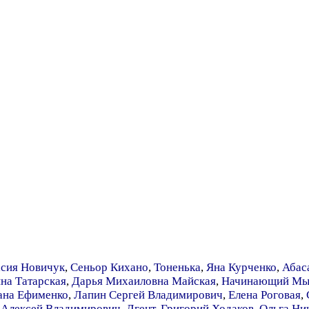
асия Новичук
,
Сеньор Кихано
,
Тоненька
,
Яна Курченко
,
Абас
на Татарская
,
Дарья Михаиловна Майская
,
Начинающий Мы
ана Ефименко
,
Лапин Сергей Владимирович
,
Елена Роговая
,
Алексей Владимирович
,
Лгент
,
Григорий Ходаков
,
Ольга Ни