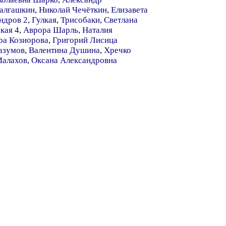
алгашкин
,
Николай Чечёткин
,
Елизавета
ндров 2
,
Гулкая
,
Трисобаки
,
Светлана
кая 4
,
Аврора Шарль
,
Наталия
ра Козиорова
,
Григорий Лисица
азумов
,
Валентина Душина
,
Хречко
Малахов
,
Оксана Александровна