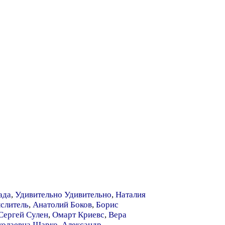
ада
,
Удивительно Удивительно
,
Наталия
слитель
,
Анатолий Боков
,
Борис
Сергей Сулен
,
Омарт Криевс
,
Вера
колаевна Шарко
,
Александр