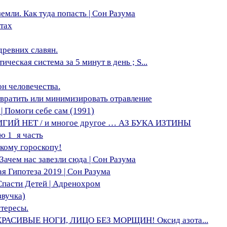
емли. Как туда попасть | Сон Разума
тах
древних славян.
еская система за 5 минут в день ; S...
н человечества.
твратить или минимизировать отравление
| Помоги себе сам (1991)
ИЙ НЕТ / и многое другое … АЗ БУКА ИЗТИНЫ
ю 1_я часть
скому гороскопу!
Зачем нас завезли сюда | Сон Разума
я Гипотеза 2019 | Сон Разума
асти Детей | Адренохром
звучка)
тересы.
РАСИВЫЕ НОГИ, ЛИЦО БЕЗ МОРЩИН! Оксид азота...