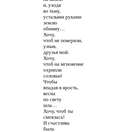
и, уходя
во тьму,
усталыми руками
землю
обниму…
Хочу,
чтоб не поверили,
узнав,
друзья мой.
Хочу,
чтоб на мгновение
охрипли
соловьи!
Чтобы
впадая в ярость,
весна
по свету
шла…
Хочу, чтоб ты
смеялась!
И счастлива
была.