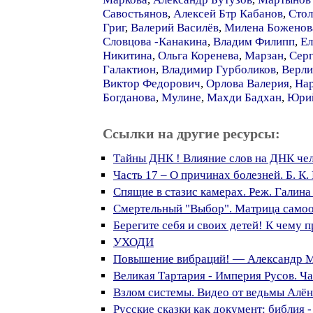
Савостьянов
,
Алексей Бтр Кабанов
,
Стол
Григ
,
Валерий Василёв
,
Милена Боженов
Словцова -Канакина
,
Владим Филипп
,
Ел
Никитина
,
Ольга Коренева
,
Марзан
,
Серг
Галактион
,
Владимир Гурболиков
,
Верли
Виктор Федорович
,
Орлова Валерия
,
На
Богданова
,
Мулине
,
Махди Бадхан
,
Юрий
Ссылки на другие ресурсы:
Тайны ДНК ! Влияние слов на ДНК чел
Часть 17 – О причинах болезней. Б. К.
Спящие в стазис камерах. Реж. Галина
Смертельный "Выбор". Матрица самоо
Берегите себя и своих детей! К чему 
УХОДИ
Повышение вибраций! — Александр 
Великая Тартария - Империя Русов. Ча
Взлом системы. Видео от ведьмы Алё
Русские сказки как документ: библия -