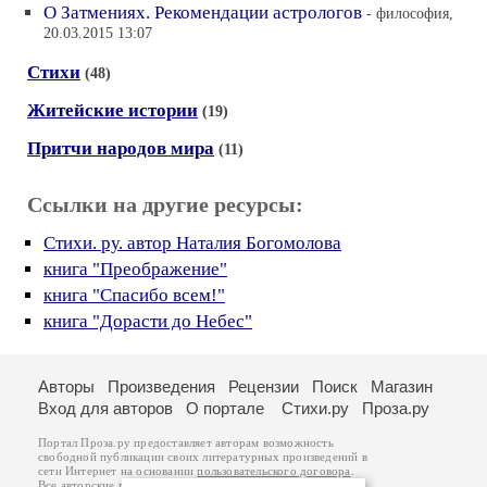
О Затмениях. Рекомендации астрологов
- философия,
20.03.2015 13:07
Стихи
(48)
Житейские истории
(19)
Притчи народов мира
(11)
Ссылки на другие ресурсы:
Стихи. ру. автор Наталия Богомолова
книга "Преображение"
книга "Спасибо всем!"
книга "Дорасти до Небес"
Авторы
Произведения
Рецензии
Поиск
Магазин
Вход для авторов
О портале
Стихи.ру
Проза.ру
Портал Проза.ру предоставляет авторам возможность
свободной публикации своих литературных произведений в
сети Интернет на основании
пользовательского договора
.
Все авторские права на произведения принадлежат авторам