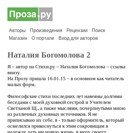
Авторы
Произведения
Рецензии
Поиск
Магазин
О портале
Вход для авторов
Наталия Богомолова 2
Я – автор на Стихи.ру – Наталия Богомолова – ссылка
внизу.
На Прозу пришла 16.01.15 – в основном как читатель
малых форм.
Философские стихи последних лет навеяны долгими
беседами с моей духовной сестрой и Учителем
Светланой Щ., а также мыслями, почерпнутыми мною
из различных духовных источников. Я не
приписываю их себе, я - только оформитель, который
осмелился прикоснуться к этим сокровищам в
надежде дать им новую жизнь, в меру своего