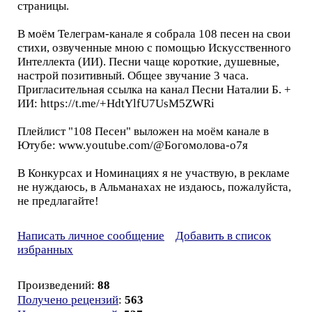
страницы.
В моём Телеграм-канале я собрала 108 песен на свои
стихи, озвученные мною с помощью Искусственного
Интеллекта (ИИ). Песни чаще короткие, душевные,
настрой позитивный. Общее звучание 3 часа.
Пригласительная ссылка на канал Песни Наталии Б. +
ИИ: https://t.me/+HdtYlfU7UsM5ZWRi
Плейлист "108 Песен" выложен на моём канале в
Ютубе: www.youtube.com/@Богомолова-о7я
В Конкурсах и Номинациях я не участвую, в рекламе
не нуждаюсь, в Альманахах не издаюсь, пожалуйста,
не предлагайте!
Написать личное сообщение
Добавить в список
избранных
Произведений:
88
Получено рецензий
:
563