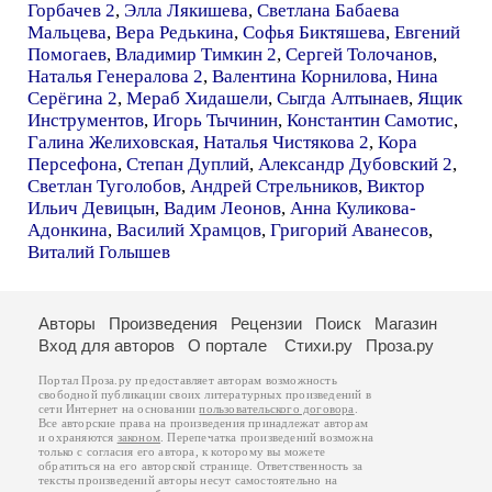
Горбачев 2
,
Элла Лякишева
,
Светлана Бабаева
Мальцева
,
Вера Редькина
,
Софья Биктяшева
,
Евгений
Помогаев
,
Владимир Тимкин 2
,
Сергей Толочанов
,
Наталья Генералова 2
,
Валентина Корнилова
,
Нина
Серёгина 2
,
Мераб Хидашели
,
Сыгда Алтынаев
,
Ящик
Инструментов
,
Игорь Тычинин
,
Константин Самотис
,
Галина Желиховская
,
Наталья Чистякова 2
,
Кора
Персефона
,
Степан Дуплий
,
Александр Дубовский 2
,
Светлан Туголобов
,
Андрей Стрельников
,
Виктор
Ильич Девицын
,
Вадим Леонов
,
Анна Куликова-
Адонкина
,
Василий Храмцов
,
Григорий Аванесов
,
Виталий Голышев
Авторы
Произведения
Рецензии
Поиск
Магазин
Вход для авторов
О портале
Стихи.ру
Проза.ру
Портал Проза.ру предоставляет авторам возможность
свободной публикации своих литературных произведений в
сети Интернет на основании
пользовательского договора
.
Все авторские права на произведения принадлежат авторам
и охраняются
законом
. Перепечатка произведений возможна
только с согласия его автора, к которому вы можете
обратиться на его авторской странице. Ответственность за
тексты произведений авторы несут самостоятельно на