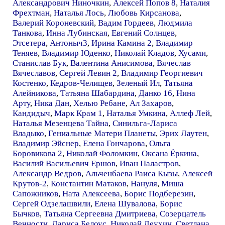
Александрович Ниночкин
,
Алексей Попов 8
,
Наталия
Фрехтман
,
Наталья Лось
,
Любовь Кирсанова
,
Валерий Короневский
,
Вадим Гордеев
,
Людмила
Танкова
,
Инна Лубинская
,
Евгений Солнцев
,
Этсетера
,
Антоныч3
,
Ирина Камина 2
,
Владимир
Теняев
,
Владимир Юденко
,
Николай Кладов
,
Хусами
,
Станислав Бук
,
Валентина Анисимова
,
Вячеслав
Вячеславов
,
Сергей Левин 2
,
Владимир Георгиевич
Костенко
,
Кедров-Челищев
,
Зеленый Ил
,
Татьяна
Алейникова
,
Татьяна Шабардина
,
Данко 16
,
Нина
Арту
,
Ника Дан
,
Хелью Ребане
,
Ал Захаров
,
Кандидыч
,
Марк Крам 1
,
Наталья Умкина
,
Аллеф Лей
,
Наталья Мезенцева Тайна
,
Синильга-Лариса
Владыко
,
Гениальные Матери Планеты
,
Эрих Лаутен
,
Владимир Эйснер
,
Елена Гончарова
,
Ольга
Боровикова 2
,
Николай Фоломкин
,
Оксана Ёркина
,
Василий Васильевич Ершов
,
Иван Паластров
,
Александр Ведров
,
Альченбаева Раиса Кызы
,
Алексей
Крутов-2
,
Константин Матаков
,
Нануля
,
Миша
Сапожников
,
Ната Алексеева
,
Борис Подберезин
,
Сергей Одзелашвили
,
Елена Шувалова
,
Борис
Бычков
,
Татьяна Сергеевна Дмитриева
,
Созерцатель
Вечности
,
Лариса Белоус
,
Николай Леухин
,
Светлана