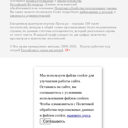
основании
правил публикации
и
законодательства
Российской Федерации
. Данные пользователей
обрабатываются на основании
Политики обработки персональных данных
.
Вы также можете посмотреть более подробную
информацию о портале
и
связаться с администрацией
.
Ежедневная аудитория портала Проза.ру – порядка 100 тысяч
посетителей, которые в общей сумме просматривают более полумиллиона
страниц по данным счетчика посещаемости, который расположен справа
от этого текста. В каждой графе указано по две цифры: количество
просмотров и количество посетителей.
© Все права принадлежат авторам, 2000-2026. Портал работает под
эгидой
Российского союза писателей
.
18+
Мы используем файлы cookie для
улучшения работы сайта.
Оставаясь на сайте, вы
соглашаетесь с условиями
использования файлов cookies.
Чтобы ознакомиться с Политикой
обработки персональных данных
и файлов cookie,
нажмите здесь
.
Соглашаюсь