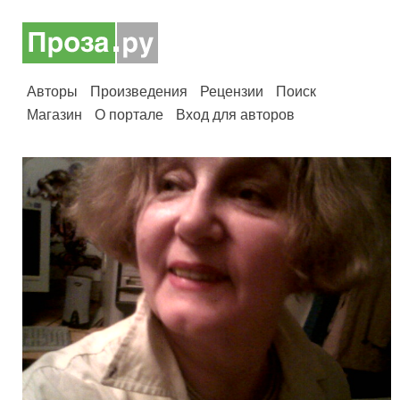
Авторы
Произведения
Рецензии
Поиск
Магазин
О портале
Вход для авторов