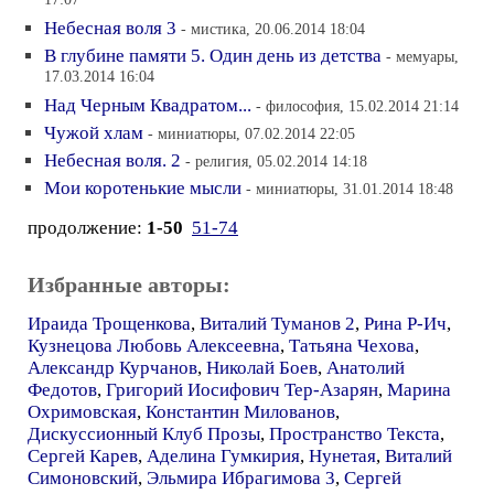
17:07
Небесная воля 3
- мистика, 20.06.2014 18:04
В глубине памяти 5. Один день из детства
- мемуары,
17.03.2014 16:04
Над Черным Квадратом...
- философия, 15.02.2014 21:14
Чужой хлам
- миниатюры, 07.02.2014 22:05
Небесная воля. 2
- религия, 05.02.2014 14:18
Мои коротенькие мысли
- миниатюры, 31.01.2014 18:48
продолжение:
1-50
51-74
Избранные авторы:
Ираида Трощенкова
,
Виталий Туманов 2
,
Рина Р-Ич
,
Кузнецова Любовь Алексеевна
,
Татьяна Чехова
,
Александр Курчанов
,
Николай Боев
,
Анатолий
Федотов
,
Григорий Иосифович Тер-Азарян
,
Марина
Охримовская
,
Константин Милованов
,
Дискуссионный Клуб Прозы
,
Пространство Текста
,
Сергей Карев
,
Аделина Гумкирия
,
Нунетая
,
Виталий
Симоновский
,
Эльмира Ибрагимова 3
,
Сергей