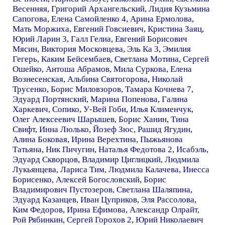
Весенняя
,
Григорий Архангельский
,
Лидия Кузьмина
Сапогова
,
Елена Самойленко 4
,
Арина Ермолова
,
Мать Моржиха
,
Евгений Говсиевич
,
Кристина Заяц
,
Юрий Ларин 3
,
Галл Гелиа
,
Евгений Борисович
Мясин
,
Виктория Московцева
,
Эль Ка 3
,
Эмилия
Гегерь
,
Каким Бейсембаев
,
Светлана Мотина
,
Сергей
Ошейко
,
Антоша Абрамов
,
Мила Суркова
,
Елена
Вознесенская
,
Альбина Святогорова
,
Николай
Трусенко
,
Борис Миловзоров
,
Тамара Кочнева 7
,
Эдуард Портянский
,
Марина Попенова
,
Галина
Харкевич
,
Сопико
,
У-Вей Гоби
,
Илья Клименчук
,
Олег Алексеевич Шарышев
,
Борис Ханин
,
Тина
Свифт
,
Инна Люлько
,
Йозеф Зюс
,
Рашид Ягудин
,
Алина Боковая
,
Ирина Верехтина
,
Пыжьянова
Татьяна
,
Ник Пичугин
,
Наталья Федотова 2
,
Исабэль
,
Эдуард Скворцов
,
Владимир Циглицкий
,
Людмила
Лукьянцева
,
Лариса Тим
,
Людмила Калачева
,
Инесса
Борисенко
,
Алексей Богословский
,
Борис
Владимирович Пустозеров
,
Светлана Шаляпина
,
Эдуард Казанцев
,
Иван Цуприков
,
Эля Рассолова
,
Ким Федоров
,
Ирина Ефимова
,
Александр Олрайт
,
Рой Рябинкин
,
Сергей Горохов 2
,
Юрий Николаевич