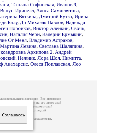
иани
,
Татьяна Софинская
,
Иванов 9
,
Венус-Иринелл
,
Алиса Самдевятова
,
атерина Вяткина
,
Дмитрий Бутко
,
Ирина
дь Балу
,
Др Михаэль Павлов
,
Надежда
ргей Поройков
,
Виктор Алёнкин
,
Свочь
,
син
,
Наталия Черн
,
Валерий Ермыкин
,
лие От Меня
,
Владимир Астраков
,
Мартина Левина
,
Светлана Шаляпина
,
ександровна Архипова 2
,
Андрей
овский
,
Нежник
,
Лора Шол
,
Нимитта
,
ф Анахарсис
,
Олеся Поплавская
,
Лео
льзовательского договора
. Все авторские
у вы можете обратиться на его авторской
й Федерации
. Данные пользователей
е
и
связаться с администрацией
.
Соглашаюсь
по данным счетчика посещаемости,