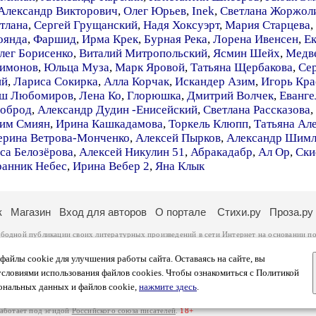
Александр Викторович
,
Олег Юрьев
,
Inek
,
Светлана Жоржол
тлана
,
Сергей Грущанский
,
Надя Хоксуэрт
,
Мария Старцева
,
оянда
,
Фаршид
,
Ирма Крек
,
Бурная Река
,
Лорена Ивенсен
,
Ек
лег Борисенко
,
Виталий Митропольский
,
Ясмин Шейх
,
Медве
лимонов
,
Юльца Муза
,
Марк Яровой
,
Татьяна Щербакова
,
Се
ий
,
Лариса Сокирка
,
Алла Корчак
,
Искандер Азим
,
Игорь Кра
тш Любомиров
,
Лена Ко
,
Глорюшка
,
Дмитрий Волчек
,
Еванге
лоброд
,
Александр Дудин -Енисейский
,
Светлана Рассказова
,
им Смиян
,
Ирина Кашкадамова
,
Торкель Клюпп
,
Татьяна Ал
ерина Ветрова-Монченко
,
Алексей Пырков
,
Александр Шимл
са Белозёрова
,
Алексей Никулин 51
,
Абракадабр
,
Ал Ор
,
Ски
ранник Небес
,
Ирина Вебер 2
,
Яна Клык
к
Магазин
Вход для авторов
О портале
Стихи.ру
Проза.ру
ободной публикации своих литературных произведений в сети Интернет на основании
по
ся
законом
. Перепечатка произведений возможна только с согласия его автора, к котором
ры несут самостоятельно на основании
правил публикации
и
законодательства Российско
айлы cookie для улучшения работы сайта. Оставаясь на сайте, вы
ональных данных
. Вы также можете посмотреть более подробную
информацию о портал
условиями использования файлов cookies. Чтобы ознакомиться с Политикой
тысяч посетителей, которые в общей сумме просматривают более полумиллиона страниц 
ональных данных и файлов cookie,
нажмите здесь
.
афе указано по две цифры: количество просмотров и количество посетителей.
работает под эгидой
Российского союза писателей
.
18+