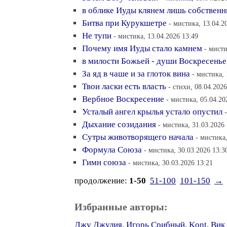
в облике Иуды клянем лишь собственн
Битва при Курукшетре
- мистика, 13.04.2
Не тупи
- мистика, 13.04.2026 13:49
Почему имя Иуды стало камнем
- мисти
в милости Божьей - души Воскресенье
За яд в чаше и за глоток вина
- мистика, 
Твои ласки есть власть
- стихи, 08.04.2026
Вербное Воскресение
- мистика, 05.04.20
Усталый ангел крылья устало опустил
Дыхание созидания
- мистика, 31.03.2026
Сутры животворящего начала
- мистика,
Формула Союза
- мистика, 30.03.2026 13:3
Гимн союза
- мистика, 30.03.2026 13:21
продолжение:
1-50
51-100
101-150
→
Избранные авторы:
Джу Джулия
,
Игорь Срибный
,
Kont
,
Вик