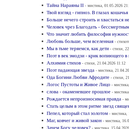
Тайна Нараяны II
- мистика, 01.05.2026 21
Твой взгляд - гипноз. В глазах кошачья
Больше нечего строить и хвастаться н
Человек чрез Благодать - бессмертным
Что значит любить философия нужнос
Любовь больше, чем вселенная
- стихот
Мы в тьме теряемся, как дети
- стихи, 2
Поэт в век эмодзи - крик вопиющего в
Алхимия стихов
- стихи, 21.04.2026 11:12
Поэт падающая звезда
- мистика, 21.04.2
Ода Богини Любви Афродите
- стихи, 2
Логос Пустоты и Живое Лицо
- мистика
слова - окаменевшее прошлое
- мистика
Рождается непроизносимая правда
- м
Стать целым в этом ритме звезд свящ
Пепел, который стал золотом
- мистика, 
Маг, ковчег и живой закон
- мистика, 16.
Зачем Богу человек?
- мистика, 15.04.202