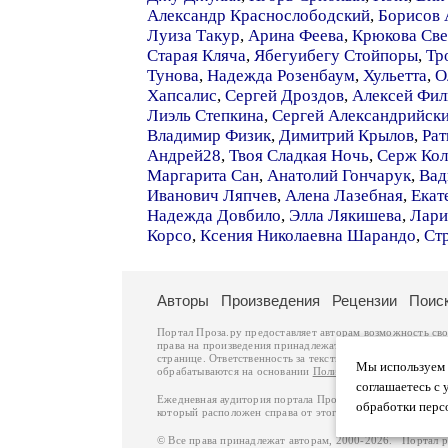
Александр Краснослободский
,
Борисов 
Луиза Такур
,
Арина Феева
,
Крюкова Све
Старая Кляча
,
Ябегуибегу Стойпоры
,
Тр
Тунова
,
Надежда Розенбаум
,
Хульетта
,
О
Хапсалис
,
Сергей Дроздов
,
Алексей Фи
Лиэль Степкина
,
Сергей Александрийск
Владимир Физик
,
Димитрий Крылов
,
Ра
Андрей28
,
Твоя Сладкая Ночь
,
Серж Ко
Маргарита Сан
,
Анатолий Гончарук
,
Вад
Иванович Ляпчев
,
Алена Лазебная
,
Екат
Надежда Довбило
,
Элла Лякишева
,
Лари
Корсо
,
Ксения Николаевна Шарандо
,
Ст
Авторы
Произведения
Рецензии
Поис
Портал Проза.ру предоставляет авторам возможность св
права на произведения принадлежат авторам и охраняют
странице. Ответственность за тексты произведений авто
Мы используем ф
обрабатываются на основании
Политики обработки перс
соглашаетесь с 
Ежедневная аудитория портала Проза.ру – порядка 100 
обработки перс
который расположен справа от этого текста. В каждой гр
© Все права принадлежат авторам, 2000-2026. Портал 