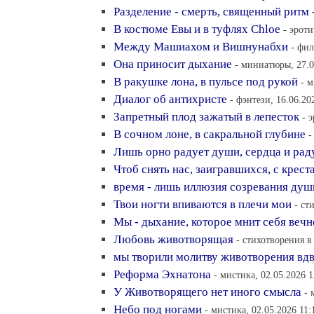
Разделение - смерть, священный ритм 
В костюме Евы и в туфлях Chloе
- эроти
Между Машиахом и Вишнунабхи
- фил
Она приносит дыхание
- миниатюры, 27.0
В ракушке лона, в пульсе под рукой
- м
Диалог об антихристе
- фэнтези, 16.06.20
Запретный плод зажатый в лепесток
- 
В сочном лоне, в сакральной глубине
-
Лишь орно радует души, сердца и рад
Чтоб снять нас, заигравшихся, с крест
время - лишь иллюзия созревания душ
Твои ногти впиваются в плечи мои
- ст
Мы - дыхание, которое мнит себя веч
Любовь животворящая
- стихотворения в
мы творили молитву животворения вд
Реформа Эхнатона
- мистика, 02.05.2026 1
У Животворящего нет иного смысла
- 
Небо под ногами
- мистика, 02.05.2026 11: