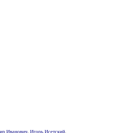
ир Иванович
,
Игорь Исетский
,