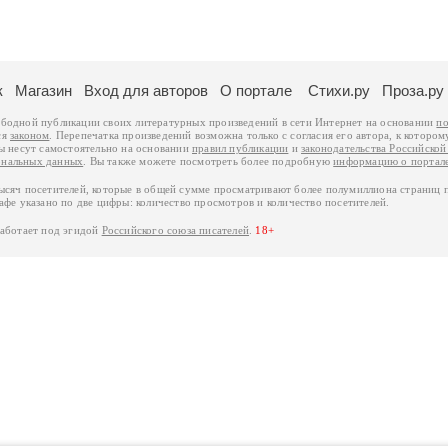
к
Магазин
Вход для авторов
О портале
Стихи.ру
Проза.ру
ободной публикации своих литературных произведений в сети Интернет на основании
по
ся
законом
. Перепечатка произведений возможна только с согласия его автора, к котором
ры несут самостоятельно на основании
правил публикации
и
законодательства Российско
ональных данных
. Вы также можете посмотреть более подробную
информацию о портал
тысяч посетителей, которые в общей сумме просматривают более полумиллиона страниц 
афе указано по две цифры: количество просмотров и количество посетителей.
работает под эгидой
Российского союза писателей
.
18+