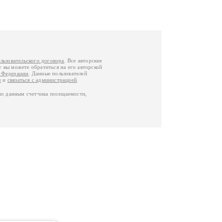
льзовательского договора
. Все авторские
у вы можете обратиться на его авторской
й Федерации
. Данные пользователей
е
и
связаться с администрацией
.
по данным счетчика посещаемости,