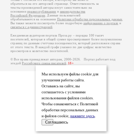
обратиться на его авторской странице. Ответственность за
тексты произведений авторы несут самостоятельно на
основании
правил публикации
и
законодательства
Российской Федерации
. Данные пользователей
обрабатываются на основании
Политики обработки персональных данных
.
Вы также можете посмотреть более подробную
информацию о портале
и
связаться с администрацией
.
Ежедневная аудитория портала Проза.ру – порядка 100 тысяч
посетителей, которые в общей сумме просматривают более полумиллиона
страниц по данным счетчика посещаемости, который расположен справа
от этого текста. В каждой графе указано по две цифры: количество
просмотров и количество посетителей.
© Все права принадлежат авторам, 2000-2026. Портал работает под
эгидой
Российского союза писателей
.
18+
Мы используем файлы cookie для
улучшения работы сайта.
Оставаясь на сайте, вы
соглашаетесь с условиями
использования файлов cookies.
Чтобы ознакомиться с Политикой
обработки персональных данных
и файлов cookie,
нажмите здесь
.
Соглашаюсь