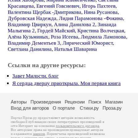
Красавцева
,
Евгений Говсиевич
,
Игорь Пахтеев
,
Валентина Щербак -Дмитрикова
,
Нина Русанова
,
Дубровская Надежда
,
Лидия Парамонова -Фокина
,
Владимир Цвиркун
,
Алина Данилова 2
,
Зинаида
Малыгина 2
,
Гордей Майский
,
Кристина Волчецкая
,
Алёна Кузьминых
,
Роза Исеева
,
Людмила Ламонова
,
Владимир Дементьев 3
,
Лирический Юморист
,
Светлана Данилина
,
Наталья Шаварина
Ссылки на другие ресурсы:
Завет Милости. блог
Я сердца дверцу приоткрыла. Моя первая книга
Авторы
Произведения
Рецензии
Поиск
Магазин
Вход для авторов
О портале
Стихи.ру
Проза.ру
Портал Проза.ру предоставляет авторам возможность
свободной публикации своих литературных произведений в
сети Интернет на основании
пользовательского договора
.
Все авторские права на произведения принадлежат авторам
и охраняются
законом
. Перепечатка произведений возможна
только с согласия его автора, к которому вы можете