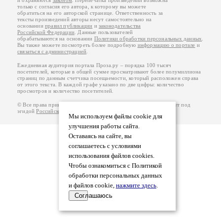
и охраняются
законом
. Перепечатка произведений возможна
только с согласия его автора, к которому вы можете
обратиться на его авторской странице. Ответственность за
тексты произведений авторы несут самостоятельно на
основании
правил публикации
и
законодательства
Российской Федерации
. Данные пользователей
обрабатываются на основании
Политики обработки персональных данных
.
Вы также можете посмотреть более подробную
информацию о портале
и
связаться с администрацией
.
Ежедневная аудитория портала Проза.ру – порядка 100 тысяч
посетителей, которые в общей сумме просматривают более полумиллиона
страниц по данным счетчика посещаемости, который расположен справа
от этого текста. В каждой графе указано по две цифры: количество
просмотров и количество посетителей.
© Все права принадлежат авторам, 2000-2026. Портал работает под
эгидой
Российского союза писателей
.
18+
Мы используем файлы cookie для
улучшения работы сайта.
Оставаясь на сайте, вы
соглашаетесь с условиями
использования файлов cookies.
Чтобы ознакомиться с Политикой
обработки персональных данных
и файлов cookie,
нажмите здесь
.
Соглашаюсь