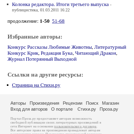
Колонка редактора. Итоги третьего выпуска
-
публицистика, 01.03.2011 16:22
продолжение:
1-50
51-68
Избранные авторы:
Конкурс Рассказы Любимые Животны
,
Литературный
Конкурс Крик
,
Редакция Бука
,
Читающий Дракон
,
Журнал Потерянный Выходной
Ссылки на другие ресурсы:
Страница на Стихи.ру
Авторы
Произведения
Рецензии
Поиск
Магазин
Вход для авторов
О портале
Стихи.ру
Проза.ру
Портал Проза.ру предоставляет авторам возможность
свободной публикации своих литературных произведений в
сети Интернет на основании
пользовательского договора
.
Все авторские права на произведения принадлежат авторам