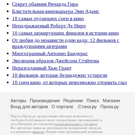
Секрет обаяния Ричарда Гира
Блистательная кинокарьера Эми Адамс
10 самых пугающих сцен в кино
Неподражаемый Роберт Де Ниро
10 самых шокирующих финалов в истории кино
От любви до ненависти один кадр: 12 фильмов с
враждующими актерами
Многогранный Антонио Бандерас
Эволюция образов Джейсона Стэйтема
Неразгаданный Хью Грант
10 фильмов, которые безнадежно устарели
10 сцен кино, от которых невозможно оторвать глаз
Авторы
Произведения
Рецензии
Поиск
Магазин
Вход для авторов
О портале
Стихи.ру
Проза.ру
Портал Проза.ру предоставляет авторам возможность
свободной публикации своих литературных произведений в
сети Интернет на основании
пользовательского договора
.
Все авторские права на произведения принадлежат авторам
и охраняются
законом
. Перепечатка произведений возможна