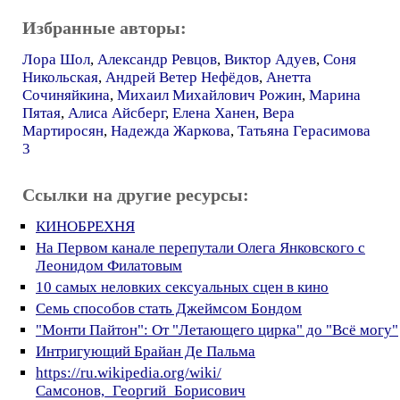
Избранные авторы:
Лора Шол
,
Александр Ревцов
,
Виктор Адуев
,
Соня
Никольская
,
Андрей Ветер Нефёдов
,
Анетта
Сочиняйкина
,
Михаил Михайлович Рожин
,
Марина
Пятая
,
Алиса Айсберг
,
Елена Ханен
,
Вера
Мартиросян
,
Надежда Жаркова
,
Татьяна Герасимова
3
Ссылки на другие ресурсы:
КИНОБРЕХНЯ
На Первом канале перепутали Олега Янковского с
Леонидом Филатовым
10 самых неловких сексуальных сцен в кино
Семь способов стать Джеймсом Бондом
"Монти Пайтон": От "Летающего цирка" до "Всё могу"
Интригующий Брайан Де Пальма
https://ru.wikipedia.org/wiki/
Самсонов,_Георгий_Борисович