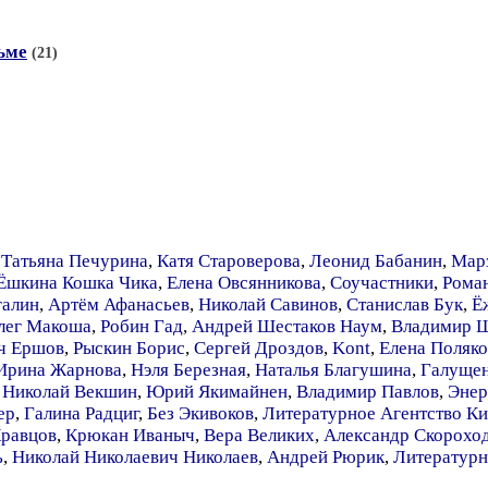
рьме
(21)
,
Татьяна Печурина
,
Катя Староверова
,
Леонид Бабанин
,
Мар
Ёшкина Кошка Чика
,
Елена Овсянникова
,
Соучастники
,
Рома
галин
,
Артём Афанасьев
,
Николай Савинов
,
Станислав Бук
,
Ё
лег Макоша
,
Робин Гад
,
Андрей Шестаков Наум
,
Владимир 
ч Ершов
,
Рыскин Борис
,
Сергей Дроздов
,
Kont
,
Елена Поляко
Ирина Жарнова
,
Нэля Березная
,
Наталья Благушина
,
Галущен
,
Николай Векшин
,
Юрий Якимайнен
,
Владимир Павлов
,
Энер
ер
,
Галина Радциг
,
Без Экивоков
,
Литературное Агентство К
Кравцов
,
Крюкан Иваныч
,
Вера Великих
,
Александр Скорохо
ь
,
Николай Николаевич Николаев
,
Андрей Рюрик
,
Литератур