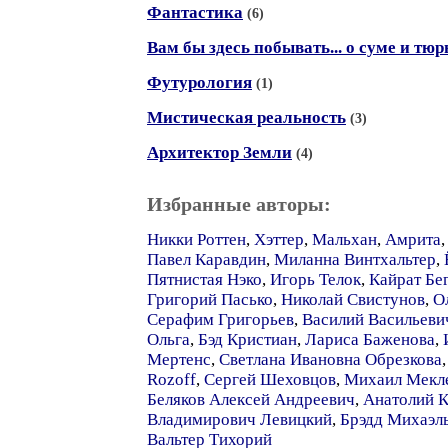
Фантастика
(6)
Вам бы здесь побывать... о суме и тю
Футурология
(1)
Мистическая реальность
(3)
Архитектор Земли
(4)
Избранные авторы:
Никки Роттен
,
Хэттер
,
Мальхан
,
Амрита
Павел Каравдин
,
Миланна Винтхальтер
,
Пятнистая Нэко
,
Игорь Телок
,
Кайрат Бе
Григорий Пасько
,
Николай Свистунов
,
О
Серафим Григорьев
,
Василий Васильеви
Ольга
,
Бэд Кристиан
,
Лариса Баженова
,
Мертенс
,
Светлана Ивановна Обрезкова
Rozoff
,
Сергей Шеховцов
,
Михаил Мекл
Беляков Алексей Андреевич
,
Анатолий 
Владимирович Левицкий
,
Брэдд Михаэл
Вальтер Тихорий