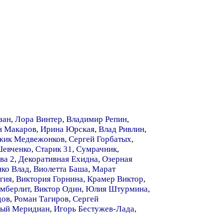
зан
,
Лора Винтер
,
Владимир Репин
,
н Макаров
,
Ирина Юрская
,
Влад Ривлин
,
жик Медвежонков
,
Сергей Горбатых
,
Шевченко
,
Старик 31
,
Сумрачник
,
ва 2
,
Декоративная Ехидна
,
Озерная
ко Влад
,
Виолетта Баша
,
Марат
гия
,
Виктория Горнина
,
Крамер Виктор
,
имберлит
,
Виктор Один
,
Юлия Штурмина
,
дов
,
Роман Тагиров
,
Сергей
ный Меридиан
,
Игорь Бестужев-Лада
,