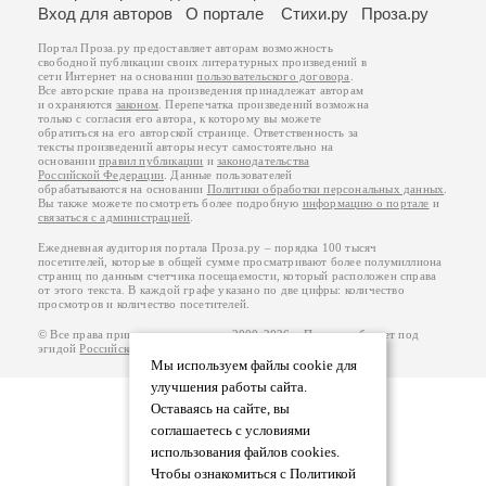
Вход для авторов
О портале
Стихи.ру
Проза.ру
Портал Проза.ру предоставляет авторам возможность
свободной публикации своих литературных произведений в
сети Интернет на основании
пользовательского договора
.
Все авторские права на произведения принадлежат авторам
и охраняются
законом
. Перепечатка произведений возможна
только с согласия его автора, к которому вы можете
обратиться на его авторской странице. Ответственность за
тексты произведений авторы несут самостоятельно на
основании
правил публикации
и
законодательства
Российской Федерации
. Данные пользователей
обрабатываются на основании
Политики обработки персональных данных
.
Вы также можете посмотреть более подробную
информацию о портале
и
связаться с администрацией
.
Ежедневная аудитория портала Проза.ру – порядка 100 тысяч
посетителей, которые в общей сумме просматривают более полумиллиона
страниц по данным счетчика посещаемости, который расположен справа
от этого текста. В каждой графе указано по две цифры: количество
просмотров и количество посетителей.
© Все права принадлежат авторам, 2000-2026. Портал работает под
эгидой
Российского союза писателей
.
18+
Мы используем файлы cookie для
улучшения работы сайта.
Оставаясь на сайте, вы
соглашаетесь с условиями
использования файлов cookies.
Чтобы ознакомиться с Политикой