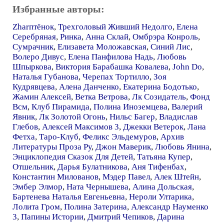
Избранные авторы:
Zharптёнок
,
Трехголовый Живший Недолго
,
Елена
Серебряная
,
Ринка
,
Анна Склай
,
Омбрэра Конроль
,
Сумрачник
,
Елизавета Моложавская
,
Синий Лис
,
Волеро Дивус
,
Елена Панфилова Надь
,
Любовь
Шпыркова
,
Виктория Барабашка Ковалева
,
John Do
,
Наталья Губанова
,
Черепах Тортилло
,
Зоя
Кудрявцева
,
Алена Данченко
,
Екатерина Бодотько
,
Жамин Алексей
,
Ветка Ветрова
,
Лк Созидатель
,
Фонд
Всм
,
Клуб Пирамида
,
Полина Иноземцева
,
Валерий
Явник
,
Лк Золотой Огонь
,
Нильс Багер
,
Владислав
Глебов
,
Алексей Максимов 3
,
Джекки Ветерок
,
Лана
Фетха
,
Таро-Клуб
,
Феликс Эльдемуров
,
Архив
Литературы Проза Ру
,
Джон Маверик
,
Любовь Янина
,
Энциклопедия Сказок Для Детей
,
Татьяна Купер
,
Отшельник
,
Дарья Булатникова
,
Аня Тифенбах
,
Константин Милованов
,
Мэдер Павел
,
Алек Штейн
,
Эмбер Элмор
,
Ната Чернышева
,
Алина Дольская
,
Бартенева Наталья Евгеньевна
,
Нероли Ултарика
,
Лолита Гром
,
Полина Затерина
,
Александр Науменко
3
,
Папины Истории
,
Дмитрий Чепиков
,
Дарина