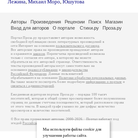
Лежина
,
Михаил Моро
,
Юшутова
Авторы
Произведения
Рецензии
Поиск
Магазин
Вход для авторов
О портале
Стихи.ру
Проза.ру
Портал Проза.ру предоставляет авторам возможность
свободной публикации своих литературных произведений в
сети Интернет на основании
пользовательского договора
.
Все авторские права на произведения принадлежат авторам
и охраняются
законом
. Перепечатка произведений возможна
только с согласия его автора, к которому вы можете
обратиться на его авторской странице. Ответственность за
тексты произведений авторы несут самостоятельно на
основании
правил публикации
и
законодательства
Российской Федерации
. Данные пользователей
обрабатываются на основании
Политики обработки персональных данных
.
Вы также можете посмотреть более подробную
информацию о портале
и
связаться с администрацией
.
Ежедневная аудитория портала Проза.ру – порядка 100 тысяч
посетителей, которые в общей сумме просматривают более полумиллиона
страниц по данным счетчика посещаемости, который расположен справа
от этого текста. В каждой графе указано по две цифры: количество
просмотров и количество посетителей.
© Все права принадлежат авторам, 2000-2026. Портал работает под
эгидой
Российского союза писателей
.
18+
Мы используем файлы cookie для
улучшения работы сайта.