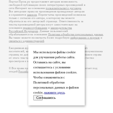
Портал Проза.ру предоставляет авторам возможность
свободной публикации своих литературных произведений в
сети Интернет на основании
пользовательского договора
.
Все авторские права на произведения принадлежат авторам
и охраняются
законом
. Перепечатка произведений возможна
только с согласия его автора, к которому вы можете
обратиться на его авторской странице. Ответственность за
тексты произведений авторы несут самостоятельно на
основании
правил публикации
и
законодательства
Российской Федерации
. Данные пользователей
обрабатываются на основании
Политики обработки персональных данных
.
Вы также можете посмотреть более подробную
информацию о портале
и
связаться с администрацией
.
Ежедневная аудитория портала Проза.ру – порядка 100 тысяч
посетителей, которые в общей сумме просматривают более полумиллиона
Мы используем файлы cookie
страниц по данным счетчика посещаемости, который расположен справа
для улучшения работы сайта.
от этого текста. В каждой графе указано по две цифры: количество
просмотров и количество посетителей.
Оставаясь на сайте, вы
соглашаетесь с условиями
© Все права принадлежат авторам, 2000-2026. Портал работает под
эгидой
Российского союза писателей
.
18+
использования файлов cookies.
Чтобы ознакомиться с
Политикой обработки
персональных данных и файлов
cookie,
нажмите здесь
.
Соглашаюсь