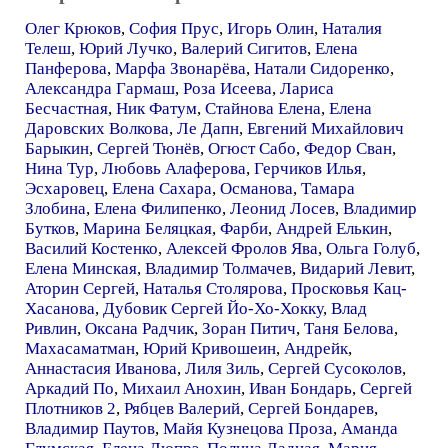
Олег Крюков
,
София Прус
,
Игорь Олин
,
Наталия
Телеш
,
Юрий Лучко
,
Валерий Сигитов
,
Елена
Панферова
,
Марфа Звонарёва
,
Натали Сидоренко
,
Александра Гармаш
,
Роза Исеева
,
Лариса
Бесчастная
,
Ник Фатум
,
Стайнова Елена
,
Елена
Даровских Волкова
,
Ле Дапн
,
Евгений Михайлович
Барыкин
,
Сергей Тюнёв
,
Огюст Сабо
,
Федор Сван
,
Нина Тур
,
Любовь Алаферова
,
Герчиков Илья
,
Эсхаровец
,
Елена Сахара
,
Османова
,
Тамара
Злобина
,
Елена Филипенко
,
Леонид Лосев
,
Владимир
Бутков
,
Марина Беляцкая
,
Фарби
,
Андрей Елькин
,
Василий Костенко
,
Алексей Фролов Ява
,
Ольга Голуб
,
Елена Минская
,
Владимир Толмачев
,
Видарий Левит
,
Аторин Сергей
,
Наталья Столярова
,
Просковья Кац-
Хасанова
,
Дубовик Сергей Йо-Хо-Хокку
,
Влад
Ривлин
,
Оксана Радчик
,
Зоран Питич
,
Таня Белова
,
Махасаматман
,
Юрий Кривошеин
,
Андрейк
,
Аннастасия Иванова
,
Лиля Зиль
,
Сергей Сусоколов
,
Аркадий По
,
Михаил Анохин
,
Иван Бондарь
,
Сергей
Плотников 2
,
Рябцев Валерий
,
Сергей Бондарев
,
Владимир Паутов
,
Майя Кузнецова Проза
,
Аманда