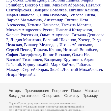
Глумская
,
Елена Дюпрэ
,
Полина Ладная
,
Мария
Гринберг
,
Виктор Санин
,
Михаил Абрамов
,
Наталия
Сентябрьская
,
Валерий Поваляев
,
Евгений Ханкин
,
Марья Иванова 3
,
Нина Изюмова
,
Теплова Елена
,
Лариса Малмыгина
,
Александр Свитин
,
Ната
Алексеева
,
Татьяна Панкеева
,
Татьяна Мартен
,
Михаил Андреевич Русин
,
Николай Катаржнов
,
Феликс Россохин
,
Ольга Анцупова
,
Татьяна Денисова
2
,
Лидия Малахова
,
Валерий Шаханов
,
Хэттер
,
Рада
Нежская
,
Вальтер Медведев
,
Игорь Абросимов
,
Сергей Пепел
,
Торкель Клюпп
,
Николай Воробьев
,
София Лагерфельд
,
Борис Бызалов
,
Ольга Не
,
Василий Тихоновец
,
Владимир Кручинин
,
Адам
Райский
,
Коршуниха62
,
Марк Бойков
,
Габдель
Махмут
,
Сергей Фирак
,
Зюлёв Леонтий Михайлович
,
Игорь Черный 2
Авторы
Произведения
Рецензии
Поиск
Магазин
Вход для авторов
О портале
Стихи.ру
Проза.ру
Портал Проза.ру предоставляет авторам возможность
свободной публикации своих литературных произведений в
сети Интернет на основании
пользовательского договора
.