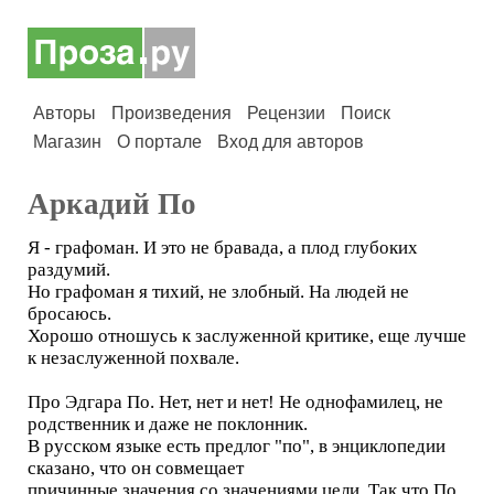
Авторы
Произведения
Рецензии
Поиск
Магазин
О портале
Вход для авторов
Аркадий По
Я - графоман. И это не бравада, а плод глубоких
раздумий.
Но графоман я тихий, не злобный. На людей не
бросаюсь.
Хорошо отношусь к заслуженной критике, еще лучше
к незаслуженной похвале.
Про Эдгара По. Нет, нет и нет! Не однофамилец, не
родственник и даже не поклонник.
В русском языке есть предлог "по", в энциклопедии
сказано, что он совмещает
причинные значения со значениями цели. Так что По