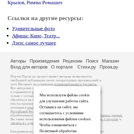
Крылов
,
Римма Ромашич
Ссылки на другие ресурсы:
Удивительные фото
Афиша: Кино, Театр...
Дзен: самое лучшее
Авторы
Произведения
Рецензии
Поиск
Магазин
Вход для авторов
О портале
Стихи.ру
Проза.ру
Портал Проза.ру предоставляет авторам возможность
свободной публикации своих литературных произведений в
сети Интернет на основании
пользовательского договора
.
Все авторские права на произведения принадлежат авторам
и охраняются
законом
. Перепечатка произведений возможна
Мы используем файлы cookie
только с согласия его автора, к которому вы можете
обратиться на его авторской странице. Ответственность за
для улучшения работы сайта.
тексты произведений авторы несут самостоятельно на
Оставаясь на сайте, вы
основании
правил публикации
и
законодательства
Российской Федерации
. Данные пользователей
соглашаетесь с условиями
обрабатываются на основании
Политики обработки персональных данных
.
использования файлов cookies.
Вы также можете посмотреть более подробную
информацию о портале
и
связаться с администрацией
.
Чтобы ознакомиться с
Политикой обработки
Ежедневная аудитория портала Проза.ру – порядка 100 тысяч