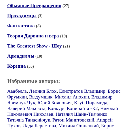
Обычные Превращения
(27)
Проходимцы
(3)
Фантастика
(8)
Теория Дарвина и вера
(19)
The Greatest Show - Шоу
(21)
Армадиллы
(10)
Корзина
(35)
Избранные авторы:
Ааабэлла
,
Леонид Блох
,
Елистратов Владимир
,
Борис
Фрумкин
,
Выдумщик
,
Михаил Анохин
,
Владимир
Яремчук Чук
,
Юрий Боянович
,
Клуб Пирамида
,
Валерий Максюта
,
Конкурс Копирайта -К2
,
Николай
Николаевич Николаев
,
Наталия Шайн-Ткаченко
,
Татьяна Танасийчук
,
Ратон Манитовский
,
Андрей
Пухов
,
Лада Берестова
,
Михаил Станецкий
,
Борис