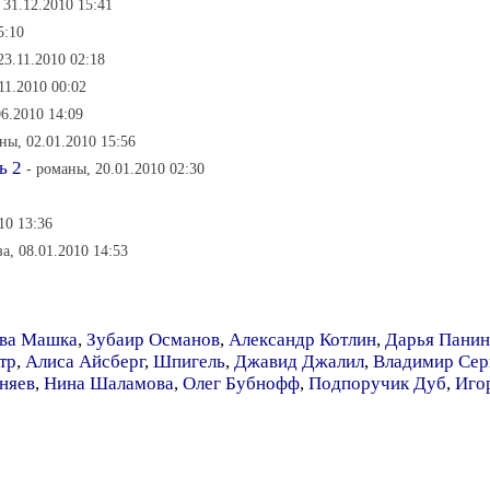
 31.12.2010 15:41
5:10
3.11.2010 02:18
.11.2010 00:02
6.2010 14:09
ны, 02.01.2010 15:56
ь 2
- романы, 20.01.2010 02:30
10 13:36
а, 08.01.2010 14:53
ва Машка
,
Зубаир Османов
,
Александр Котлин
,
Дарья Панин
тр
,
Алиса Айсберг
,
Шпигель
,
Джавид Джалил
,
Владимир Сер
няев
,
Нина Шаламова
,
Олег Бубнофф
,
Подпоручик Дуб
,
Иго