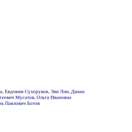
а
,
Евдоким Сухоруков
,
Эви Лин
,
Диана
геевич Мусатов
,
Ольга Ивановна
рь Павлович Ботов