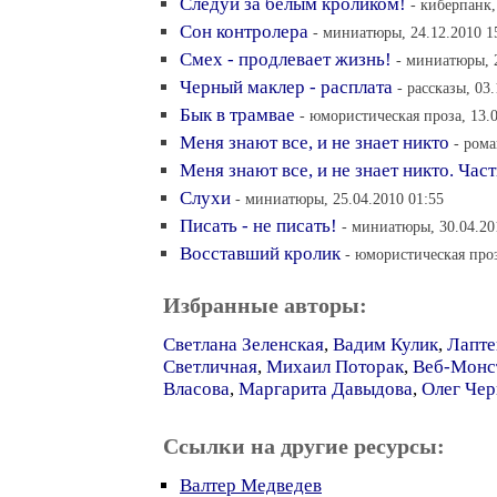
Следуй за белым кроликом!
- киберпанк,
Сон контролера
- миниатюры, 24.12.2010 1
Смех - продлевает жизнь!
- миниатюры, 2
Черный маклер - расплата
- рассказы, 03
Бык в трамвае
- юмористическая проза, 13.0
Меня знают все, и не знает никто
- рома
Меня знают все, и не знает никто. Част
Слухи
- миниатюры, 25.04.2010 01:55
Писать - не писать!
- миниатюры, 30.04.20
Восставший кролик
- юмористическая проз
Избранные авторы:
Светлана Зеленская
,
Вадим Кулик
,
Лапте
Светличная
,
Михаил Поторак
,
Веб-Монс
Власова
,
Маргарита Давыдова
,
Олег Чер
Ссылки на другие ресурсы:
Валтер Медведев