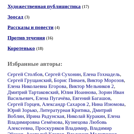
Художественная публицистика
(17)
Зоосад
(3)
Рассказы и повести
(4)
Против течения
(16)
Коротенько
(18)
Избранные авторы:
Сергей Столбов
,
Сергей Сухонин
,
Елена Гохнадель
,
Сергей Грущанский
,
Борис Пинаев
,
Виктор Морозов
,
Елена Николаевна Егорова
,
Виктор Мельников 2
,
Дмитрий Тартаковский
,
Юлия Иоаннова
,
Зорин Иван
Васильевич
,
Елена Пугачёва
,
Евгений Багашов
,
Сергей Горцев
,
Александр Сахаров 2
,
Нина Изюмова
,
Юрий Зорько
,
Литературная Критика
,
Дмитрий
Воблин
,
Ирина Радунская
,
Николай Куракин
,
Елена
Владимировна Семёнова
,
Кузнецова Любовь
Алексеевна
,
Проскуряков Владимир
,
Владимир