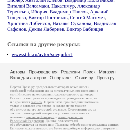
Эйснер
,
Анатолий Клепов
,
Владимир Молотников
,
Виталий Валсамаки
,
Накатимур
,
Александр
Терентьев
,
Ибория
,
Владимир Павлов
,
Аркадий
Тищенко
,
Виктор Постников
,
Сергей Магомет
,
Христина Либенсон
,
Наталья Суханова
,
Владислав
Сафонов
,
Деким Лабериев
,
Виктор Бабинцев
Ссылки на другие ресурсы:
www.stihi.ru/avtor/snegurka1
Авторы
Произведения
Рецензии
Поиск
Магазин
Вход для авторов
О портале
Стихи.ру
Проза.ру
Портал Проза.ру предоставляет авторам возможность
свободной публикации своих литературных произведений в
сети Интернет на основании
пользовательского договора
.
Все авторские права на произведения принадлежат авторам
и охраняются
законом
. Перепечатка произведений возможна
только с согласия его автора, к которому вы можете
обратиться на его авторской странице. Ответственность за
тексты произведений авторы несут самостоятельно на
основании
правил публикации
и
законодательства
Российской Федерации
. Данные пользователей
обрабатываются на основании
Политики обработки персональных данных
.
Вы также можете посмотреть более подробную
информацию о портале
и