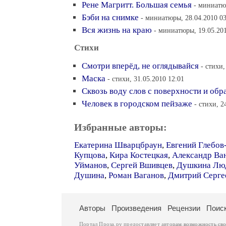
Рене Магритт. Большая семья
- миниатю
Бэби на снимке
- миниатюры, 28.04.2010 03
Вся жизнь на краю
- миниатюры, 19.05.201
Стихи
Смотри вперёд, не оглядывайся
- стихи,
Маска
- стихи, 31.05.2010 12:01
Сквозь воду слов с поверхности и обр
Человек в городском пейзаже
- стихи, 2
Избранные авторы:
Екатерина Шварцбраун
,
Евгений Глебов
Купцова
,
Кира Костецкая
,
Александр В
Уйманов
,
Сергей Вшивцев
,
Душкина Лю
Душина
,
Роман Ваганов
,
Дмитрий Серге
Авторы
Произведения
Рецензии
Поис
Портал Проза.ру предоставляет авторам возможность св