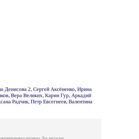
на Денисова 2
,
Сергей Аксёненко
,
Ирина
иков
,
Вера Великих
,
Карин Гур
,
Аркадий
сана Радчик
,
Петр Евсегнеев
,
Валентина
льзовательского договора
. Все авторские