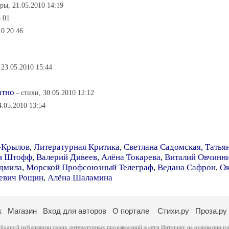
ры, 21.05.2010 14:19
:01
0 20:46
 23.05.2010 15:44
атно
- стихи, 30.05.2010 12:12
4.05.2010 13:54
-Крылов
,
Литературная Критика
,
Светлана Садомская
,
Татья
ан Штофф
,
Валерий Дивеев
,
Алёна Токарева
,
Виталий Овчинн
дмила
,
Морской Профсоюзный Телеграф
,
Ведана Сафрон
,
Ок
евич Рощин
,
Алёна Шаламина
к
Магазин
Вход для авторов
О портале
Стихи.ру
Проза.ру
ободной публикации своих литературных произведений в сети Интернет на основании
по