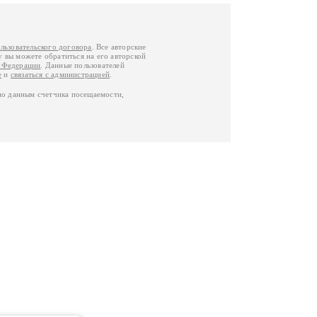
льзовательского договора
. Все авторские
у вы можете обратиться на его авторской
й Федерации
. Данные пользователей
е
и
связаться с администрацией
.
по данным счетчика посещаемости,