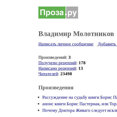
Владимир Молотников
Написать личное сообщение
Добавить 
Произведений:
3
Получено рецензий
:
178
Написано рецензий
:
13
Читателей
:
23498
Произведения
Рассуждение на судьбу книги Борис Па
анонс книги Борис Пастернак, или То
Почему Доктора Живаго следует искл