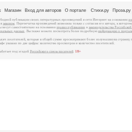
к
Магазин
Вход для авторов
О портале
Стихи.ру
Проза.ру
ободной публикации своих литературных произведений в сети Интернет на основании
по
ся
законом
. Перепечатка произведений возможна только с согласия его автора, к котором
ры несут самостоятельно на основании
правил публикации
и
законодательства Российско
ональных данных
. Вы также можете посмотреть более подробную
информацию о портал
тысяч посетителей, которые в общей сумме просматривают более полумиллиона страниц 
афе указано по две цифры: количество просмотров и количество посетителей.
работает под эгидой
Российского союза писателей
.
18+