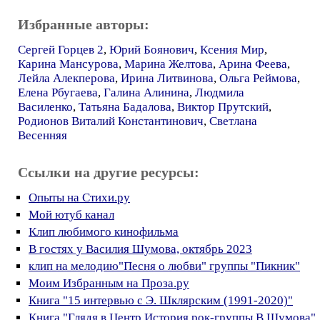
Избранные авторы:
Сергей Горцев 2
,
Юрий Боянович
,
Ксения Мир
,
Карина Мансурова
,
Марина Желтова
,
Арина Феева
,
Лейла Алекперова
,
Ирина Литвинова
,
Ольга Реймова
,
Елена Рбугаева
,
Галина Алинина
,
Людмила
Василенко
,
Татьяна Бадалова
,
Виктор Прутский
,
Родионов Виталий Константинович
,
Светлана
Весенняя
Ссылки на другие ресурсы:
Опыты на Стихи.ру
Мой ютуб канал
Клип любимого кинофильма
В гостях у Василия Шумова, октябрь 2023
клип на мелодию"Песня о любви" группы "Пикник"
Моим Избранным на Проза.ру
Книга "15 интервью с Э. Шклярским (1991-2020)"
Книга "Глядя в Центр.История рок-группы В.Шумова"