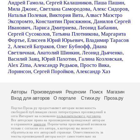
Андрей Гамола
,
Сергей Калашников
,
Паша Пашин
,
Мила Джонс
,
Светлана Самородова
,
Алекс Сидоров
,
Наталья Полевая
,
Виктория Вита
,
Алваст Маэстро
Экспромто
,
Константин Присяжнюк
,
Данилов Сергей
Иванович
,
Лариса Дмитриева
,
Леонид Бабанин
,
Сергей Сусоколов
,
Татьяна Плотникова
,
Маргарита
Фортье
,
Елисеев Юрий Юрьевич
,
Владимир Тарасов
2
,
Алексей Батраков
,
Олег Бубнофф
,
Диана
Светличная
,
Анатолий Шинкин
,
Леонид Дьяченко
,
Василий Заяц
,
Юрий Пахотин
,
Галина Козловская
,
Alex Zima
,
Александр Редьков
,
Просто Вика
,
Лоринсон
,
Сергей Поройков
,
Александр Хаз
Авторы
Произведения
Рецензии
Поиск
Магазин
Вход для авторов
О портале
Стихи.ру
Проза.ру
Портал Проза.ру предоставляет авторам возможность
свободной публикации своих литературных произведений в
сети Интернет на основании
пользовательского договора
.
Все авторские права на произведения принадлежат авторам
и охраняются
законом
. Перепечатка произведений возможна
только с согласия его автора, к которому вы можете
обратиться на его авторской странице. Ответственность за
тексты произведений авторы несут самостоятельно на