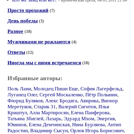
- ироническая проза, 04.01.2011 21:00
Просто прохожий
(7)
День победы
(3)
Разное
(18)
Мужчинами не рождаются
(4)
Ответы
(12)
Иногда мы с ними встречаемся
(10)
Избранные авторы:
Поль Лани
,
Молодец Пиши Еще
,
София Лагерфельд
,
Луганец Олег
,
Сергей Москаленко
,
Пётр Полынин
,
Флорид Буляков
,
Алекс Бродяга
,
Авирика
,
Вионор
Меретуков
,
Старик 31
,
Валерий Сигитов
,
Илья
Криштул
,
Алла Мартиросян
,
Елена Панферова
,
Татьяна Збиглей
,
Лазарь
,
Эдуард Мхом
,
Энергия
,
Юминов
,
Елена Демчинская
,
Нина Бурляева
,
Антип
Радостин
,
Владимир Сысун
,
Орлов Игорь Борисович
,