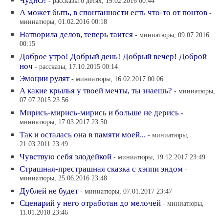
ЧуднО!
- рассказы о детях, 19.02.2016 00:44
А может быть, в спонтанности есть что-то от понтов
-
миниатюры, 01.02.2016 00:18
Натворила делов, теперь таится
- миниатюры, 09.07.2016
00:15
Доброе утро! Добрый день! Добрый вечер! Доброй
ноч
- рассказы, 17.10.2015 00:14
Эмоции рулят
- миниатюры, 16.02.2017 00:06
А какие крылья у твоей мечты, ты знаешь?
- миниатюры,
07.07.2015 23:56
Мирись-мирись-мирись и больше не дерись
-
миниатюры, 17.03.2017 23:50
Так и осталась она в памяти моей...
- миниатюры,
21.03.2011 23:49
Чувствую себя злодейкой
- миниатюры, 19.12.2017 23:49
Страшная-престрашная сказка с хэппи эндом
-
миниатюры, 25.06.2016 23:48
Дублей не будет
- миниатюры, 07.01.2017 23:47
Сценарий у него отработан до мелочей
- миниатюры,
11.01.2018 23:46