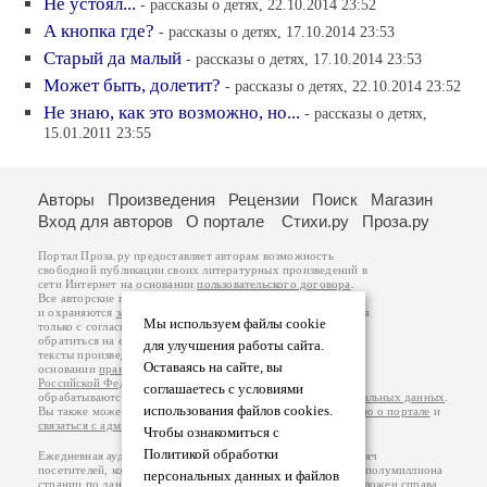
Не устоял...
- рассказы о детях, 22.10.2014 23:52
А кнопка где?
- рассказы о детях, 17.10.2014 23:53
Старый да малый
- рассказы о детях, 17.10.2014 23:53
Может быть, долетит?
- рассказы о детях, 22.10.2014 23:52
Не знаю, как это возможно, но...
- рассказы о детях,
15.01.2011 23:55
Авторы
Произведения
Рецензии
Поиск
Магазин
Вход для авторов
О портале
Стихи.ру
Проза.ру
Портал Проза.ру предоставляет авторам возможность
свободной публикации своих литературных произведений в
сети Интернет на основании
пользовательского договора
.
Все авторские права на произведения принадлежат авторам
и охраняются
законом
. Перепечатка произведений возможна
Мы используем файлы cookie
только с согласия его автора, к которому вы можете
обратиться на его авторской странице. Ответственность за
для улучшения работы сайта.
тексты произведений авторы несут самостоятельно на
Оставаясь на сайте, вы
основании
правил публикации
и
законодательства
Российской Федерации
. Данные пользователей
соглашаетесь с условиями
обрабатываются на основании
Политики обработки персональных данных
.
использования файлов cookies.
Вы также можете посмотреть более подробную
информацию о портале
и
связаться с администрацией
.
Чтобы ознакомиться с
Политикой обработки
Ежедневная аудитория портала Проза.ру – порядка 100 тысяч
посетителей, которые в общей сумме просматривают более полумиллиона
персональных данных и файлов
страниц по данным счетчика посещаемости, который расположен справа