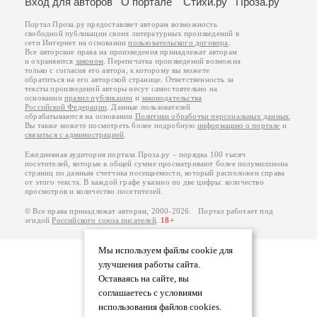
Вход для авторов
О портале
Стихи.ру
Проза.ру
Портал Проза.ру предоставляет авторам возможность
свободной публикации своих литературных произведений в
сети Интернет на основании
пользовательского договора
.
Все авторские права на произведения принадлежат авторам
и охраняются
законом
. Перепечатка произведений возможна
только с согласия его автора, к которому вы можете
обратиться на его авторской странице. Ответственность за
тексты произведений авторы несут самостоятельно на
основании
правил публикации
и
законодательства
Российской Федерации
. Данные пользователей
обрабатываются на основании
Политики обработки персональных данных
.
Вы также можете посмотреть более подробную
информацию о портале
и
связаться с администрацией
.
Ежедневная аудитория портала Проза.ру – порядка 100 тысяч
посетителей, которые в общей сумме просматривают более полумиллиона
страниц по данным счетчика посещаемости, который расположен справа
от этого текста. В каждой графе указано по две цифры: количество
просмотров и количество посетителей.
© Все права принадлежат авторам, 2000-2026. Портал работает под
эгидой
Российского союза писателей
.
18+
Мы используем файлы cookie для
улучшения работы сайта.
Оставаясь на сайте, вы
соглашаетесь с условиями
использования файлов cookies.