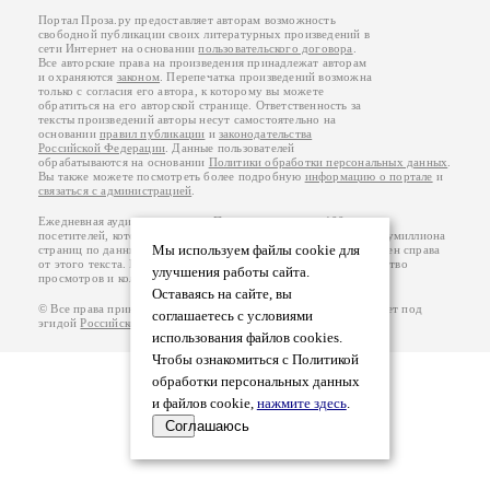
Портал Проза.ру предоставляет авторам возможность
свободной публикации своих литературных произведений в
сети Интернет на основании
пользовательского договора
.
Все авторские права на произведения принадлежат авторам
и охраняются
законом
. Перепечатка произведений возможна
только с согласия его автора, к которому вы можете
обратиться на его авторской странице. Ответственность за
тексты произведений авторы несут самостоятельно на
основании
правил публикации
и
законодательства
Российской Федерации
. Данные пользователей
обрабатываются на основании
Политики обработки персональных данных
.
Вы также можете посмотреть более подробную
информацию о портале
и
связаться с администрацией
.
Ежедневная аудитория портала Проза.ру – порядка 100 тысяч
посетителей, которые в общей сумме просматривают более полумиллиона
Мы используем файлы cookie для
страниц по данным счетчика посещаемости, который расположен справа
от этого текста. В каждой графе указано по две цифры: количество
улучшения работы сайта.
просмотров и количество посетителей.
Оставаясь на сайте, вы
© Все права принадлежат авторам, 2000-2026. Портал работает под
соглашаетесь с условиями
эгидой
Российского союза писателей
.
18+
использования файлов cookies.
Чтобы ознакомиться с Политикой
обработки персональных данных
и файлов cookie,
нажмите здесь
.
Соглашаюсь