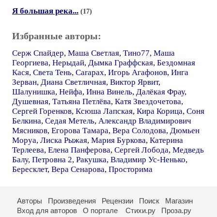
Я большая река...
(17)
Избранные авторы:
Серж Спайдер
,
Маша Светлая
,
Тино77
,
Маша
Георгиева
,
Нерыдай
,
Дымка Граффская
,
Бездомная
Кася
,
Света Тень
,
Carapax
,
Игорь Агафонов
,
Инга
Зерван
,
Диана Светличная
,
Виктор Ярвит
,
Шалунишка
,
Нейфа
,
Инна Винель
,
Далёкая Фрау
,
Душевная
,
Татьяна Петлёва
,
Катя Звездочетова
,
Сергей Горенков
,
Ксюша Лапская
,
Кира Корица
,
Соня
Белкина
,
Седая Метель
,
Александр Владимирович
Мясников
,
Егорова Тамара
,
Вера Солодова
,
Дюмьен
Моруа
,
Лиска Рыжая
,
Мария Буркова
,
Катерина
Терлеева
,
Елена Панферова
,
Сергей Лобода
,
Медведь
Балу
,
Петровна 2
,
Ракушка
,
Владимир Ус-Ненько
,
Бересклет
,
Вера Сенарова
,
Просторима
Авторы
Произведения
Рецензии
Поиск
Магазин
Вход для авторов
О портале
Стихи.ру
Проза.ру