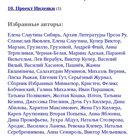
10. Проект Индеяки
(1)
Избранные авторы:
Елена Слаутина Сибирь
,
Архив Литературы Проза Ру
,
Станислав Яковлев
,
Елена Слаутина
,
Купер Виктор
,
Марзан
,
Грузилло
,
Грузовой
,
Андрей Флай
,
Анна
Терпеливая
,
Черная-Белая
,
Марина Адская
,
Параной
Вильгельм
,
Лев Верабук
,
Виктор Купер
,
Василий
Вялый
,
Василий Хасанов
,
Пашнёв
,
Жанна
Евлампиева
,
Салахитдин Муминов
,
Михаэль Верник
,
Лиска Рыжая
,
Евгения Гут
,
Серьёзный Журнал
,
Сборник Избранных Миниатюр
,
Кристен
,
Феликс
Бобчинский
,
Галина Михалева
,
Иван Паршиков
,
Татьяна Полякович
,
Жолтая Кошка
,
Илтон
,
Татьяна
Кезина
,
Джессика Пчелини
,
Дочь Гуз Киллера
,
Дина
Абилова
,
Харитон Максимович
,
Жена Гуз Киллера
,
Карен Арутюнянц Вторая Попытка
,
Анна Яблонна
,
Дина Прокофьева
,
Зухра Абдул
,
Наталья Столярова
,
Ародис
,
Василиса Ланева
,
Ревекка Клевер
,
Наталья
Серебренникова
,
Анна Семироль
,
Виктор Мельников
,