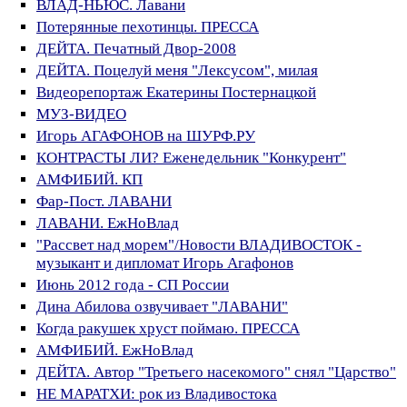
ВЛАД-НЬЮС. Лавани
Потерянные пехотинцы. ПРЕССА
ДЕЙТА. Печатный Двор-2008
ДЕЙТА. Поцелуй меня "Лексусом", милая
Видеорепортаж Екатерины Постернацкой
МУЗ-ВИДЕО
Игорь АГАФОНОВ на ШУРФ.РУ
КОНТРАСТЫ ЛИ? Еженедельник "Конкурент"
АМФИБИЙ. КП
Фар-Пост. ЛАВАНИ
ЛАВАНИ. ЕжНоВлад
"Рассвет над морем"/Новости ВЛАДИВОСТОК -
музыкант и дипломат Игорь Агафонов
Июнь 2012 года - СП России
Дина Абилова озвучивает "ЛАВАНИ"
Когда ракушек хруст поймаю. ПРЕССА
АМФИБИЙ. ЕжНоВлад
ДЕЙТА. Автор "Третьего насекомого" снял "Царство"
НЕ МАРАТХИ: рок из Владивостока