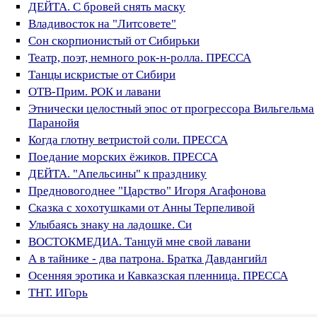
ДЕЙТА. С бровей снять маску
Владивосток на "Литсовете"
Сон скорпионистый от Сибирьки
Театр, поэт, немного рок-н-ролла. ПРЕССА
Танцы искристые от Сибири
ОТВ-Прим. РОК и лавани
Этнически целостный эпос от прогрессора Вильгельма
Паранойя
Когда глотну ветристой соли. ПРЕССА
Поедание морских ёжиков. ПРЕССА
ДЕЙТА. "Апельсины" к празднику
Предновогоднее "Царство" Игоря Агафонова
Сказка с хохотушками от Анны Терпеливой
Улыбаясь знаку на ладошке. Си
ВОСТОКМЕДИА. Танцуй мне свой лавани
А в тайнике - два патрона. Братка Давдангийл
Осенняя эротика и Кавказская пленница. ПРЕССА
ТНТ. ИГорь