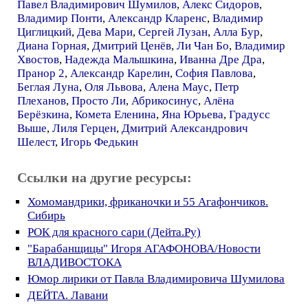
Павел Владимирович Шумилов
,
Алекс Сидоров
,
Владимир Понти
,
Александр Кларенс
,
Владимир
Циглицкий
,
Дева Мари
,
Сергей Лузан
,
Алла Бур
,
Диана Горная
,
Дмитрий Ценёв
,
Ли Чан Бо
,
Владимир
Хвостов
,
Надежда Малышкина
,
Иванна Дре Дра
,
Пранор 2
,
Александр Карелин
,
София Павлова
,
Беглая Луна
,
Оля Львова
,
Алена Маус
,
Петр
Плеханов
,
Просто Ли
,
Абрикосинус
,
Алёна
Берёзкина
,
Комета Еленина
,
Яна Юрьева
,
Градусс
Выше
,
Лиля Герцен
,
Дмитрий Александрович
Шелест
,
Игорь Федькин
Ссылки на другие ресурсы:
Хомомандрики, фриканочки и 55 Агафончиков.
Сибирь
РОК для красного сари (Дейта.Ру)
"Барабанщицы" Игоря АГАФОНОВА/Новости
ВЛАДИВОСТОКА
Юмор лирики от Павла Владимировича Шумилова
ДЕЙТА. Лавани