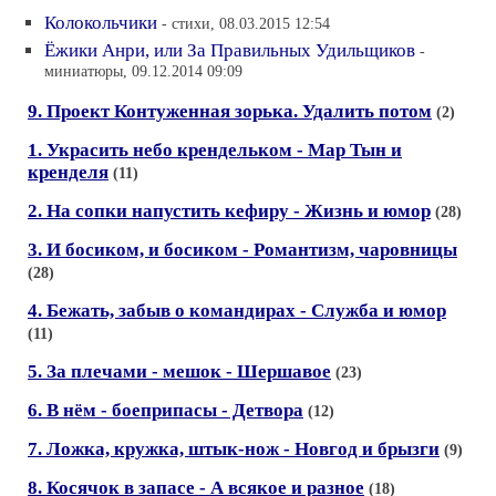
Колокольчики
- стихи, 08.03.2015 12:54
Ёжики Анри, или За Правильных Удильщиков
-
миниатюры, 09.12.2014 09:09
9. Проект Контуженная зорька. Удалить потом
(2)
1. Украсить небо крендельком - Мар Тын и
кренделя
(11)
2. На сопки напустить кефиру - Жизнь и юмор
(28)
3. И босиком, и босиком - Романтизм, чаровницы
(28)
4. Бежать, забыв о командирах - Служба и юмор
(11)
5. За плечами - мешок - Шершавое
(23)
6. В нём - боеприпасы - Детвора
(12)
7. Ложка, кружка, штык-нож - Новгод и брызги
(9)
8. Косячок в запасе - А всякое и разное
(18)