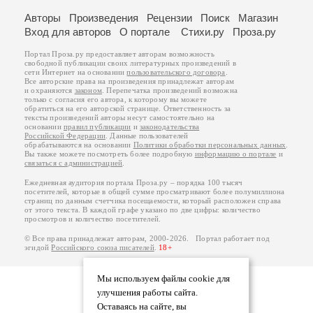
Авторы
Произведения
Рецензии
Поиск
Магазин
Вход для авторов
О портале
Стихи.ру
Проза.ру
Портал Проза.ру предоставляет авторам возможность
свободной публикации своих литературных произведений в
сети Интернет на основании
пользовательского договора
.
Все авторские права на произведения принадлежат авторам
и охраняются
законом
. Перепечатка произведений возможна
только с согласия его автора, к которому вы можете
обратиться на его авторской странице. Ответственность за
тексты произведений авторы несут самостоятельно на
основании
правил публикации
и
законодательства
Российской Федерации
. Данные пользователей
обрабатываются на основании
Политики обработки персональных данных
.
Вы также можете посмотреть более подробную
информацию о портале
и
связаться с администрацией
.
Ежедневная аудитория портала Проза.ру – порядка 100 тысяч
посетителей, которые в общей сумме просматривают более полумиллиона
страниц по данным счетчика посещаемости, который расположен справа
от этого текста. В каждой графе указано по две цифры: количество
просмотров и количество посетителей.
© Все права принадлежат авторам, 2000-2026. Портал работает под
эгидой
Российского союза писателей
.
18+
Мы используем файлы cookie для
улучшения работы сайта.
Оставаясь на сайте, вы