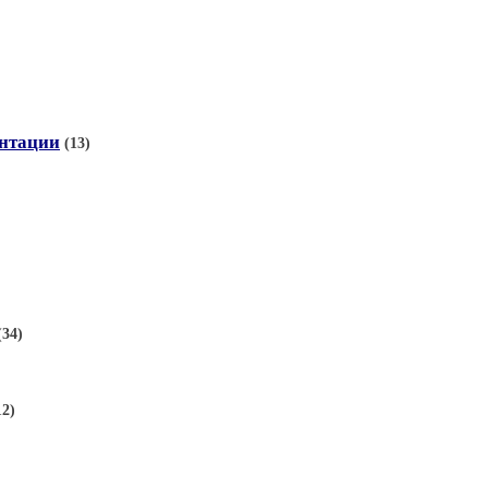
ентации
(13)
(34)
12)