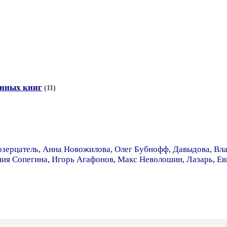
анных книг
(11)
зерцатель
,
Анна Новожилова
,
Олег Бубнофф
,
Давыдова
,
Вла
ния Сопегина
,
Игорь Агафонов
,
Макс Неволошин
,
Лазарь
,
Ев