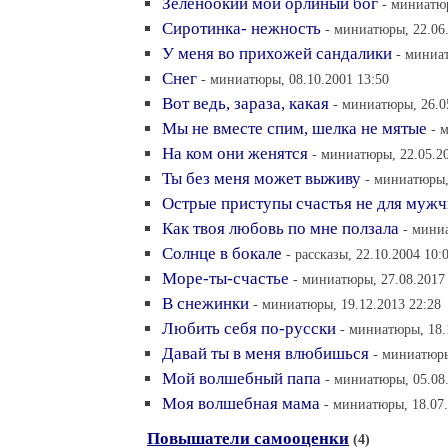
Зеленоокий мой орлиный бог
- миниатюр
Сиротинка- нежность
- миниатюры, 22.06
У меня во прихожей сандалики
- миниат
Снег
- миниатюры, 08.10.2001 13:50
Вот ведь, зараза, какая
- миниатюры, 26.0
Мы не вместе спим, шелка не мятые
- 
На ком они женятся
- миниатюры, 22.05.2
Ты без меня может выживу
- миниатюры,
Острые приступы счастья не для муж
Как твоя любовь по мне ползала
- мини
Солнце в бокале
- рассказы, 22.10.2004 10:
Море-ты-счастье
- миниатюры, 27.08.2017
В снежинки
- миниатюры, 19.12.2013 22:28
Любить себя по-русски
- миниатюры, 18.
Давай ты в меня влюбишься
- миниатюры
Мой волшебный папа
- миниатюры, 05.08
Моя волшебная мама
- миниатюры, 18.07.
Повышатели самооценки
(4)