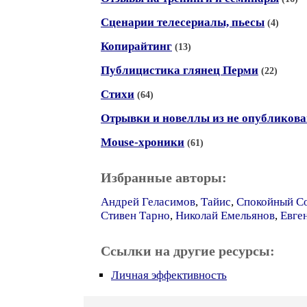
Сценарии телесериалы, пьесы
(4)
Копирайтинг
(13)
Публицистика глянец Перми
(22)
Стихи
(64)
Отрывки и новеллы из не опубликов
Mouse-хроники
(61)
Избранные авторы:
Андрей Геласимов
,
Тайис
,
Спокойный Со
Стивен Тарно
,
Николай Емельянов
,
Евге
Ссылки на другие ресурсы:
Личная эффективность