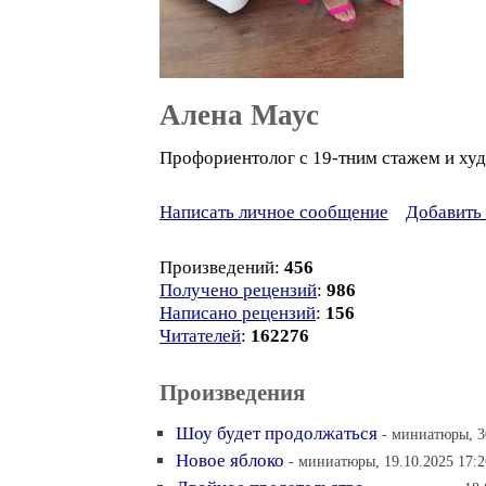
Алена Маус
Профориентолог с 19-тним стажем и ху
Написать личное сообщение
Добавить 
Произведений:
456
Получено рецензий
:
986
Написано рецензий
:
156
Читателей
:
162276
Произведения
Шоу будет продолжаться
- миниатюры, 3
Новое яблоко
- миниатюры, 19.10.2025 17:2