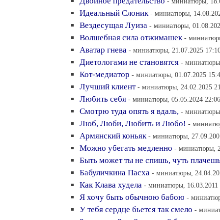
Двойное предательство
- миниатюры, 18.
Идеальный Слоник
- миниатюры, 14.08.20
Вездесущая Луиза
- миниатюры, 01.08.202
Волшебная сила отжимашек
- миниатюры
Аватар гнева
- миниатюры, 21.07.2025 17:1
Диетологами не становятся
- миниатюры,
Кот-медиатор
- миниатюры, 01.07.2025 15:
Лучший клиент
- миниатюры, 24.02.2025 2
Любить себя
- миниатюры, 05.05.2024 22:0
Смотрю туда опять я вдаль,
- миниатюры,
Люб, Люби, Любить и Любо!
- миниатюр
Армянский коньяк
- миниатюры, 27.09.200
Можно убегать медленно
- миниатюры, 2
Быть может ты не спишь, чуть плачеш
Бабуличкина Пасха
- миниатюры, 24.04.20
Как Клава худела
- миниатюры, 16.03.2011 
Я хочу быть обычною бабою
- миниатюр
У тебя сердце бьется так смело
- миниат