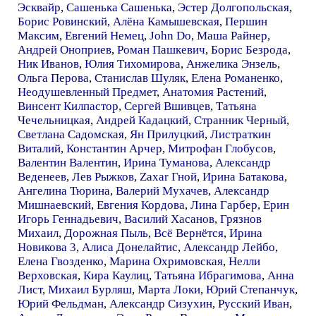
Эсквайр
,
Сашенька Сашенька
,
Эстер Долгопольская
,
Борис Ровинский
,
Алёна Камышевская
,
Першин
Максим
,
Евгений Немец
,
John Do
,
Маша Райнер
,
Андрей Оноприев
,
Роман Пашкевич
,
Борис Безрода
,
Ник Иванов
,
Юлия Тихомирова
,
Анжелика Энзель
,
Ольга Перова
,
Станислав Шуляк
,
Елена Романенко
,
Неодушевленный Предмет
,
Анатомия Растений
,
Винсент Килпастор
,
Сергей Вшивцев
,
Татьяна
Чечельницкая
,
Андрей Кадацкий
,
Странник Черный
,
Светлана Садомская
,
Ян Прилуцкий
,
Листраткин
Виталий
,
Константин Арчер
,
Митрофан Глобусов
,
Валентин Валентин
,
Ирина Туманова
,
Александр
Веденеев
,
Лев Рыжков
,
Zaxar Гной
,
Ирина Батакова
,
Ангелина Тюрина
,
Валерий Мухачев
,
Александр
Мишнаевский
,
Евгения Кордова
,
Лина Гарбер
,
Ерин
Игорь Геннадьевич
,
Василий Хасанов
,
Грязнов
Михаил
,
Дорожная Пыль
,
Всё Вернётся
,
Ирина
Новикова 3
,
Алиса Донелайтис
,
Александр Лейбо
,
Елена Гвозденко
,
Марина Охримовская
,
Нелли
Верховская
,
Кира Каулиц
,
Татьяна Ибрагимова
,
Анна
Лист
,
Михаил Бурляш
,
Марта Локи
,
Юрий Степанчук
,
Юрий Фельдман
,
Александр Сизухин
,
Русский Иван
,