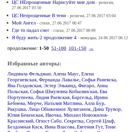
ЦС НЕпрощенные Нарисуйте мне дом
- религия,
27.06.2017 03:50
ЦС Непрощенные В тени
- религия, 27.06.2017 03:04
Мой Ангел
- стихи, 27.06.2017 00:47
Где то падал снег
- стихи, 27.06.2017 00:09
Я буду жить-2 продолжение 4
- мемуары, 24.06.2017 06:12
продолжение:
1-50
51-100
101-150
→
Избранные авторы:
Людмила Фельдман
,
Алена Маус
,
Елена
Георгиевская
,
Фернанда Лавалье
,
Софья Раневска
,
Яна Голдовская
,
Эстер Элькинд
,
Фигаро
,
Анна
Польская
,
Софья Шмулевна Кобылянская
,
Ева
Портупеева
,
Лидия Раевская
,
Баргельд
,
Ирина
Бебнева
,
Мерче
,
Наталия Матлина
,
Алла Бур
,
Ракушка
,
Лицо Обиженное Хулиганом
,
Дина Трувор
,
Юлия Бекенская
,
Ивочка
,
Михаил Новожилов-
Красинский
,
Огюст Сабо
,
Секретка
,
Сергей Цлаф
,
Бездомная Кася
,
Инна Власова
,
Евгения Гут
,
Тони