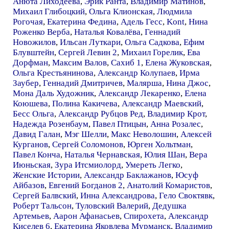
Анюта Лиходеева
,
Эрик Ранта
,
Владимир Матинов
,
Михаил Глибоцкий
,
Ольга Клионская
,
Людмила
Рогочая
,
Екатерина Федина
,
Адель Гесс
,
Kont
,
Нина
Роженко Верба
,
Наталья Ковалёва
,
Геннадий
Новожилов
,
Ильсан Луткари
,
Ольга Садкова
,
Ефим
Блувштейн
,
Сергей Левин 2
,
Михаил Горелик
,
Ева
Дорфман
,
Максим Валов
,
Сахиб 1
,
Елена Жуковская
,
Ольга Крестьянинова
,
Александр Колупаев
,
Ирма
Заубер
,
Геннадий Дмитричев
,
Малярша
,
Нина Джос
,
Мона Даль Художник
,
Александр Лекаренко
,
Елена
Коюшева
,
Полина Какичева
,
Александр Маевский
,
Бесс Ольга
,
Александр Рубцов Ред
,
Владимир Крот
,
Надежда Розенбаум
,
Павел Птицын
,
Анна Розалес
,
Давид Галан
,
Мэг Шелли
,
Макс Неволошин
,
Алексей
Курганов
,
Сергей Соломонов
,
Юрген Хольтман
,
Павел Конча
,
Наталья Чернавская
,
Юлия Шан
,
Вера
Июньская
,
Зура Итсмиолорд
,
Умереть Легко
,
Женские Истории
,
Александр Баклажанов
,
Юсуф
Айбазов
,
Евгений Богданов 2
,
Анатолий Комаристов
,
Сергей Балвский
,
Инна Александрова
,
Гело Своктявк
,
Роберт Тальсон
,
Туловский Валерий
,
Дедушка
Артемьев
,
Аарон Афанасьев
,
Спирохета
,
Александр
Киселев 6
,
Екатерина Яковлева Мурманск
,
Владимир