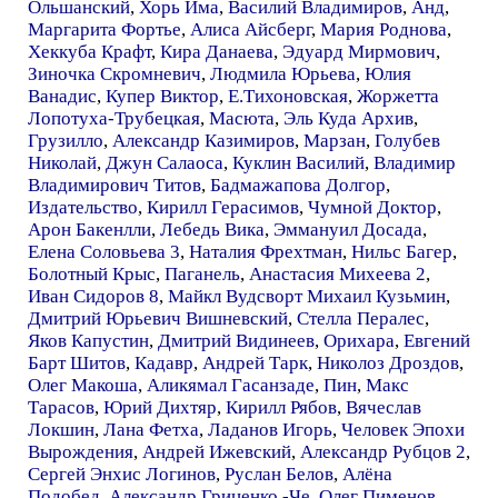
Ольшанский
,
Хорь Има
,
Василий Владимиров
,
Анд
,
Маргарита Фортье
,
Алиса Айсберг
,
Мария Роднова
,
Хеккуба Крафт
,
Кира Данаева
,
Эдуард Мирмович
,
Зиночка Скромневич
,
Людмила Юрьева
,
Юлия
Ванадис
,
Купер Виктор
,
E.Тихоновская
,
Жоржетта
Лопотуха-Трубецкая
,
Масюта
,
Эль Куда Архив
,
Грузилло
,
Александр Казимиров
,
Марзан
,
Голубев
Николай
,
Джун Салаоса
,
Куклин Василий
,
Владимир
Владимирович Титов
,
Бадмажапова Долгор
,
Издательство
,
Кирилл Герасимов
,
Чумной Доктор
,
Арон Бакенлли
,
Лебедь Вика
,
Эммануил Досада
,
Елена Соловьева 3
,
Наталия Фрехтман
,
Нильс Багер
,
Болотный Крыс
,
Паганель
,
Анастасия Михеева 2
,
Иван Сидоров 8
,
Майкл Вудсворт Михаил Кузьмин
,
Дмитрий Юрьевич Вишневский
,
Стелла Пералес
,
Яков Капустин
,
Дмитрий Видинеев
,
Орихара
,
Евгений
Барт Шитов
,
Кадавр
,
Андрей Тарк
,
Николоз Дроздов
,
Олег Макоша
,
Аликямал Гасанзаде
,
Пин
,
Макс
Тарасов
,
Юрий Дихтяр
,
Кирилл Рябов
,
Вячеслав
Локшин
,
Лана Фетха
,
Ладанов Игорь
,
Человек Эпохи
Вырождения
,
Андрей Ижевский
,
Александр Рубцов 2
,
Сергей Энхис Логинов
,
Руслан Белов
,
Алёна
Подобед
,
Александр Гриценко -Че
,
Олег Пименов
,