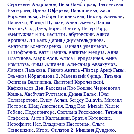
Сергеевич Андрианов
,
Вера Ламбоцкая
,
Знаменская
Екатерина
,
Ирина Юферева
,
Валодинъка
,
Хася
Коромыслова
,
Дебора Вишневская
,
Виктор Алёнкин
,
Наивный
,
Фрида Шутман
,
Анна Эккель
,
Вадим
Россик
,
Сид Даун
,
Борис Кригер
,
Питер Горр
,
Жемчужная Ййй
,
Василий Забутовский
,
Алиса
Кропина
,
Ли Балт
,
Дария Джумагельдинова
,
Анатолий Комиссаренко
,
Зайнал Сулейманов
,
Шизофреник
,
Катя Паника
,
Капитан Медуза
,
Анна
Платунова
,
Марк Азов
,
Алиса Пердулайнен
,
Анна
Ермилова
,
Фима Жиганец
,
Александр Аввакумов
,
Лариса Ласькова
,
Гёвхар Антига -Гёвхар Ариф Гызы
,
Эльмира Ибрагимова 3
,
Маленький Фрицъ
,
Татьяна
Осипова Величкина
,
Дмитрий Королевский
,
Кафковедов Дэн
,
Рассказы Про Кошек
,
Черноногая
Кошка
,
Хасбулат Рустамов
,
Диана Вальс
,
Юля
Селиверстова
,
Кушу Аслан
,
Sergey Bulavin
,
Михаил
Поторак
,
Шац Анастасия
,
Влад Вас
,
Михай
,
Хелью
Ребане
,
Подопригора
,
Светлана Рассказова
,
Татьяна
Стафеева
,
Антон Калгашкин
,
Братья Котовские
,
Иерофанта Нет
,
Владимир Пастернак
,
Ольга
Сенюшкина
,
Игорь Филатов 2
,
Мишаня Дундило
,