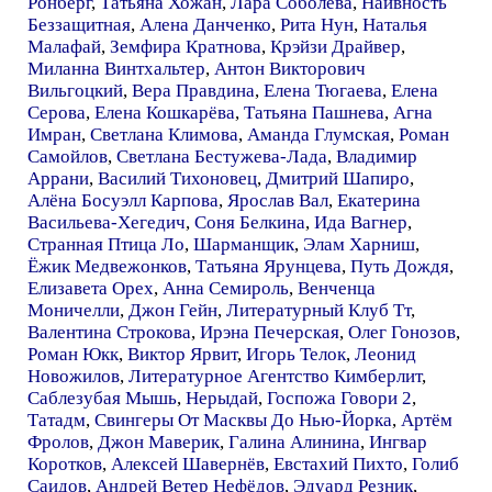
Ронберг
,
Татьяна Хожан
,
Лара Соболева
,
Наивность
Беззащитная
,
Алена Данченко
,
Рита Нун
,
Наталья
Малафай
,
Земфира Кратнова
,
Крэйзи Драйвер
,
Миланна Винтхальтер
,
Антон Викторович
Вильгоцкий
,
Вера Правдина
,
Елена Тюгаева
,
Елена
Серова
,
Елена Кошкарёва
,
Татьяна Пашнева
,
Агна
Имран
,
Светлана Климова
,
Аманда Глумская
,
Роман
Самойлов
,
Светлана Бестужева-Лада
,
Владимир
Аррани
,
Василий Тихоновец
,
Дмитрий Шапиро
,
Алёна Босуэлл Карпова
,
Ярослав Вал
,
Екатерина
Васильева-Хегедич
,
Соня Белкина
,
Ида Вагнер
,
Странная Птица Ло
,
Шарманщик
,
Элам Харниш
,
Ёжик Медвежонков
,
Татьяна Ярунцева
,
Путь Дождя
,
Елизавета Орех
,
Анна Семироль
,
Венченца
Моничелли
,
Джон Гейн
,
Литературный Клуб Тт
,
Валентина Строкова
,
Ирэна Печерская
,
Олег Гонозов
,
Роман Юкк
,
Виктор Ярвит
,
Игорь Телок
,
Леонид
Новожилов
,
Литературное Агентство Кимберлит
,
Саблезубая Мышь
,
Нерыдай
,
Госпожа Говори 2
,
Татадм
,
Свингеры От Масквы До Нью-Йорка
,
Артём
Фролов
,
Джон Маверик
,
Галина Алинина
,
Ингвар
Коротков
,
Алексей Шавернёв
,
Евстахий Пихто
,
Голиб
Саидов
,
Андрей Ветер Нефёдов
,
Эдуард Резник
,