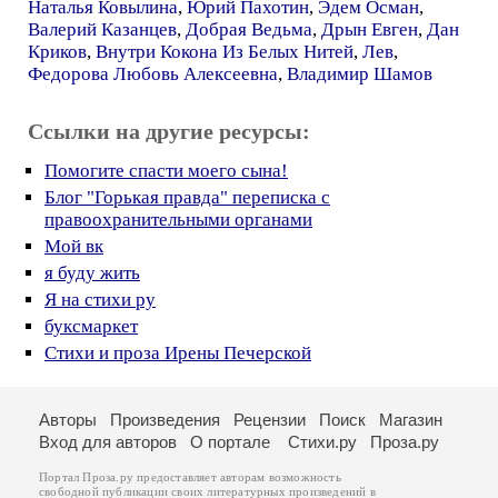
Наталья Ковылина
,
Юрий Пахотин
,
Эдем Осман
,
Валерий Казанцев
,
Добрая Ведьма
,
Дрын Евген
,
Дан
Криков
,
Внутри Кокона Из Белых Нитей
,
Лев
,
Федорова Любовь Алексеевна
,
Владимир Шамов
Ссылки на другие ресурсы:
Помогите спасти моего сына!
Блог "Горькая правда" переписка с
правоохранительными органами
Мой вк
я буду жить
Я на стихи ру
буксмаркет
Стихи и проза Ирены Печерской
Авторы
Произведения
Рецензии
Поиск
Магазин
Вход для авторов
О портале
Стихи.ру
Проза.ру
Портал Проза.ру предоставляет авторам возможность
свободной публикации своих литературных произведений в