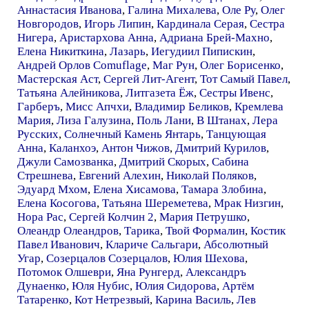
Аннастасия Иванова
,
Галина Михалева
,
Оле Ру
,
Олег
Новгородов
,
Игорь Липин
,
Кардинала Серая
,
Сестра
Нигера
,
Аристархова Анна
,
Адриана Брей-Махно
,
Елена Никиткина
,
Лазарь
,
Иегудиил Пипискин
,
Андрей Орлов Comuflage
,
Маг Рун
,
Олег Борисенко
,
Мастерская Аст
,
Сергей Лит-Агент
,
Тот Самый Павел
,
Татьяна Алейникова
,
Литгазета Ёж
,
Сестры Ивенс
,
Гарберъ
,
Мисс Апчхи
,
Владимир Беликов
,
Кремлева
Мария
,
Лиза Галузина
,
Поль Лани
,
В Штанах
,
Лера
Русских
,
Солнечный Камень Янтарь
,
Танцующая
Анна
,
Каланхоэ
,
Антон Чижов
,
Дмитрий Курилов
,
Джули Самозванка
,
Дмитрий Скорых
,
Сабина
Стрешнева
,
Евгений Алехин
,
Николай Поляков
,
Эдуард Мхом
,
Елена Хисамова
,
Тамара Злобина
,
Елена Косогова
,
Татьяна Шереметева
,
Мрак Низгин
,
Нора Рас
,
Сергей Колчин 2
,
Мария Петрушко
,
Олеандр Олеандров
,
Тарика
,
Твой Формалин
,
Костик
Павел Иванович
,
Клариче Сальгари
,
Абсолютный
Угар
,
Созерцалов Созерцалов
,
Юлия Шехова
,
Потомок Олшеври
,
Яна Рунгерд
,
Александръ
Дунаенко
,
Юля Нубис
,
Юлия Сидорова
,
Артём
Татаренко
,
Кот Нетрезвый
,
Карина Василь
,
Лев