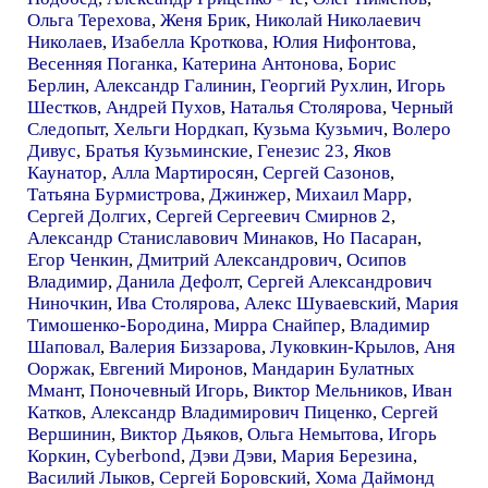
Ольга Терехова
,
Женя Брик
,
Николай Николаевич
Николаев
,
Изабелла Кроткова
,
Юлия Нифонтова
,
Весенняя Поганка
,
Катерина Антонова
,
Борис
Берлин
,
Александр Галинин
,
Георгий Рухлин
,
Игорь
Шестков
,
Андрей Пухов
,
Наталья Столярова
,
Черный
Следопыт
,
Хельги Нордкап
,
Кузьма Кузьмич
,
Волеро
Дивус
,
Братья Кузьминские
,
Генезис 23
,
Яков
Каунатор
,
Алла Мартиросян
,
Сергей Сазонов
,
Татьяна Бурмистрова
,
Джинжер
,
Михаил Марр
,
Сергей Долгих
,
Сергей Сергеевич Смирнов 2
,
Александр Станиславович Минаков
,
Но Пасаран
,
Егор Ченкин
,
Дмитрий Александрович
,
Осипов
Владимир
,
Данила Дефолт
,
Сергей Александрович
Ниночкин
,
Ива Столярова
,
Алекс Шуваевский
,
Мария
Тимошенко-Бородина
,
Мирра Снайпер
,
Владимир
Шаповал
,
Валерия Биззарова
,
Луковкин-Крылов
,
Аня
Ооржак
,
Евгений Миронов
,
Мандарин Булатных
Ммант
,
Поночевный Игорь
,
Виктор Мельников
,
Иван
Катков
,
Александр Владимирович Пиценко
,
Сергей
Вершинин
,
Виктор Дьяков
,
Ольга Немытова
,
Игорь
Коркин
,
Cyberbond
,
Дэви Дэви
,
Мария Березина
,
Василий Лыков
,
Сергей Боровский
,
Хома Даймонд